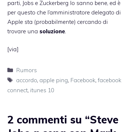
parti, Jobs e Zuckerberg lo sanno bene, ed è
per questo che l’amministratore delegato di
Apple sta (probabilmente) cercando di
trovare una
soluzione
.
[
via
]
Categorie
Rumors
Tag
accordo
,
apple ping
,
Facebook
,
facebook
connect
,
itunes 10
2 commenti su “Steve