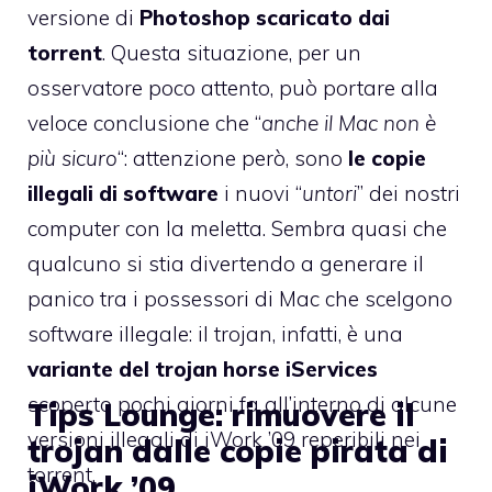
versione di
Photoshop scaricato dai
torrent
. Questa situazione, per un
osservatore poco attento, può portare alla
veloce conclusione che “
anche il Mac non è
più sicuro
“: attenzione però, sono
le copie
illegali di software
i nuovi “
untori
” dei nostri
computer con la meletta. Sembra quasi che
qualcuno si stia divertendo a generare il
panico tra i possessori di Mac che scelgono
software illegale: il trojan, infatti, è una
variante del trojan horse iServices
scoperto pochi giorni fa all’interno di alcune
Tips Lounge: rimuovere il
versioni illegali di iWork ’09 reperibili nei
trojan dalle copie pirata di
torrent.
iWork ’09