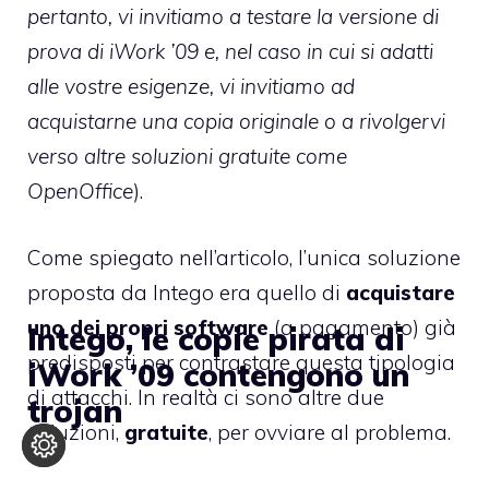
pertanto, vi invitiamo a testare la versione di
prova di iWork ’09 e, nel caso in cui si adatti
alle vostre esigenze, vi invitiamo ad
acquistarne una copia originale
o a rivolgervi
verso altre soluzioni gratuite come
OpenOffice
).
Come spiegato nell’articolo, l’unica soluzione
proposta da Intego era quello di
acquistare
uno dei propri software
(a pagamento) già
Intego, le copie pirata di
predisposti per contrastare questa tipologia
iWork ’09 contengono un
di attacchi. In realtà ci sono altre due
trojan
soluzioni,
gratuite
, per ovviare al problema.