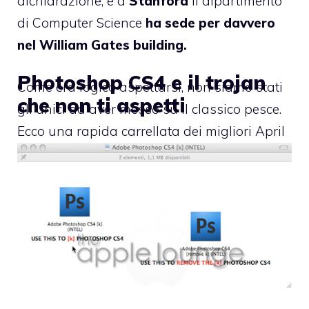
dichiarazione, e a
Stanford
il dipartimento
di Computer Science
ha sede per davvero
nel William Gates building.
Photoshop CS4 e il trojan
Come era logico aspettarsi, non siamo stati
che non ti aspetti
gli unici ad aver messo su il classico pesce.
Ecco una rapida carrellata dei migliori April
Fools scovati in giro per il Mac Web e oltre.