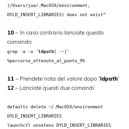
(/Users/joe/.MacOSX/environment,
DYLD_INSERT_LIBRARIES) does not exist"
10
– In caso contrario lanciate questo
comando:
grep -a -o '
ldpath
[ -~]'
%percorso_ottenuto_al_punto_9%
11
– Prendete nota del valore dopo “
ldpath
”
12
– Lanciate questi due comandi:
defaults delete ~/.MacOSX/environment
DYLD_INSERT_LIBRARIES
launchctl unsetenv DYLD_INSERT_LIBRARIES