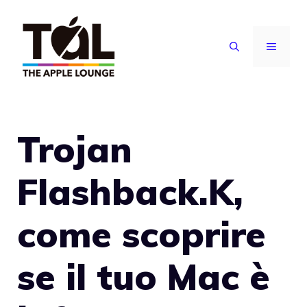
Vai
al
MENU
contenuto
Trojan
Flashback.K,
come scoprire
se il tuo Mac è