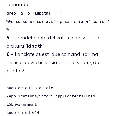
comando:
grep -a -o '
ldpath
[ -~]
'
%Percorso_di_cui_avete_preso_nota_al_punto_2
%
5
– Prendete nota del valore che segue la
dicitura “
ldpath
”
6
– Lanciate questi due comandi (prima
assicuratevi che vi sia un solo valore, dal
punto 2)
sudo defaults delete
/Applications/Safari.app/Contents/Info
LSEnvironment
sudo chmod 644