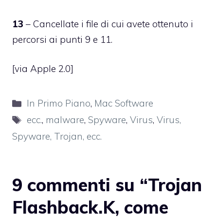
13
– Cancellate i file di cui avete ottenuto i
percorsi ai punti 9 e 11.
[
via Apple 2.0
]
Categorie
In Primo Piano
,
Mac Software
Tag
ecc.
,
malware
,
Spyware
,
Virus
,
Virus,
Spyware, Trojan, ecc.
9 commenti su “Trojan
Flashback.K, come