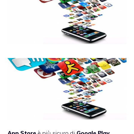
App
Store
è più sicuro di
Google
Play