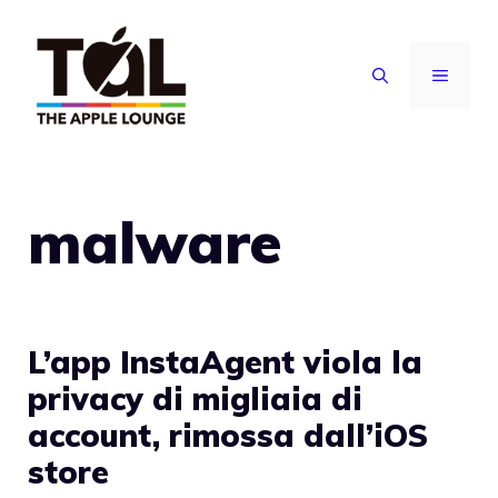
Vai
al
MENU
contenuto
malware
L’app InstaAgent viola la
privacy di migliaia di
account, rimossa dall’iOS
store