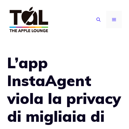
Vai
al
MENU
contenuto
L’app
InstaAgent
viola la privacy
di migliaia di