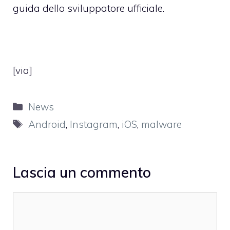
guida dello sviluppatore ufficiale.
[
via
]
Categorie
News
Tag
Android
,
Instagram
,
iOS
,
malware
Lascia un commento
Commento