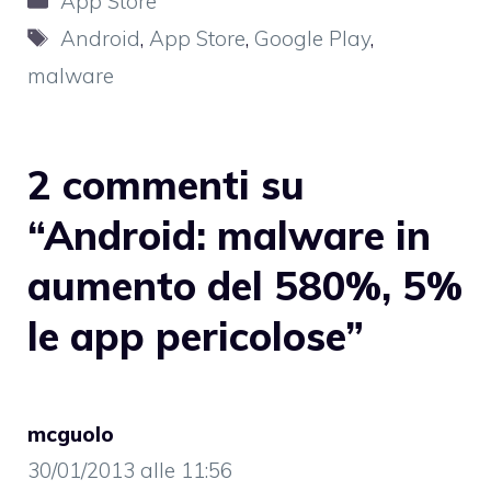
App Store
Tag
Android
,
App Store
,
Google Play
,
malware
2 commenti su
“Android: malware in
aumento del 580%, 5%
le app pericolose”
mcguolo
30/01/2013 alle 11:56