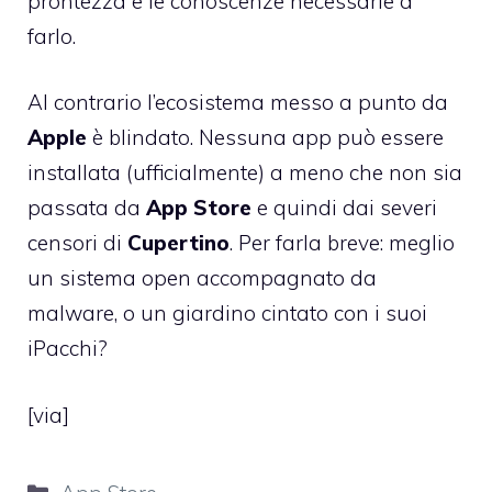
prontezza e le conoscenze necessarie a
farlo.
Al contrario l’ecosistema messo a punto da
Apple
è blindato. Nessuna app può essere
installata (ufficialmente) a meno che non sia
passata da
App
Store
e quindi dai severi
censori di
Cupertino
. Per farla breve: meglio
un sistema open accompagnato da
malware, o
un giardino cintato con i suoi
iPacchi
?
[
via
]
Categorie