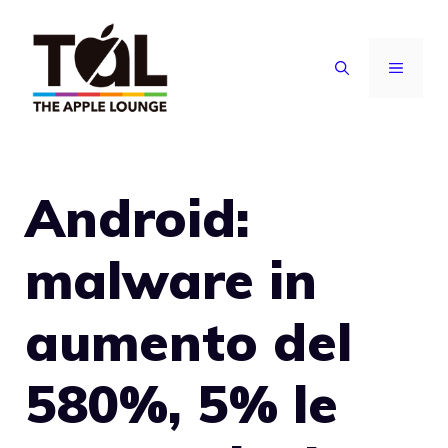
Vai
al
MENU
contenuto
Android:
malware in
aumento del
580%, 5% le