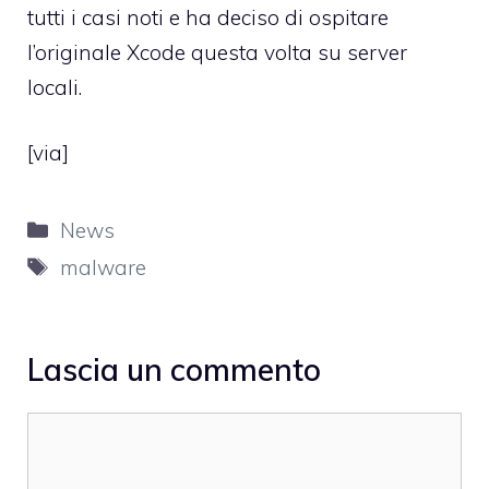
tutti i casi noti e ha deciso di ospitare
l’originale Xcode questa volta su server
locali.
[
via
]
Categorie
News
Tag
malware
Lascia un commento
Commento