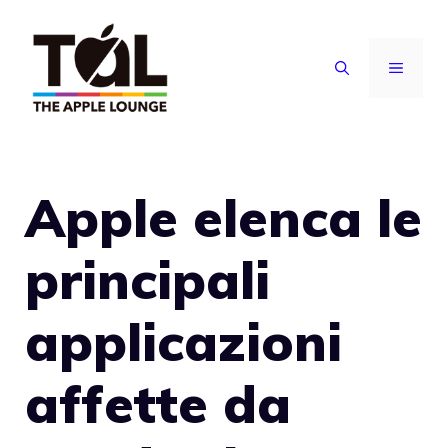
Vai
al
MENU
contenuto
Apple elenca le
principali
applicazioni
affette da