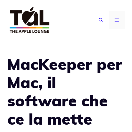
Vai
al
MENU
contenuto
MacKeeper per
Mac, il
software che
ce la mette