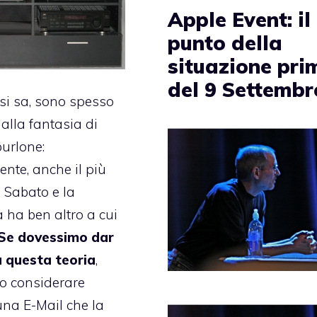
Apple Event: il
punto della
situazione pri
del 9 Settembr
 si sa, sono spesso
dalla fantasia di
urlone:
nte, anche il più
l Sabato e la
ha ben altro a cui
Se dovessimo dar
a questa teoria
,
 considerare
 una E-Mail che la