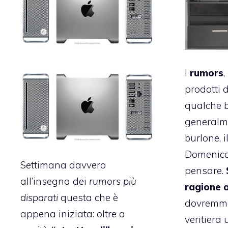
I
rumors
,
prodotti 
qualche b
generalme
burlone, i
Domenica 
Settimana davvero
pensare.
all’insegna dei
rumors più
ragione 
disparati
questa che è
dovremmo
appena iniziata: oltre a
veritiera