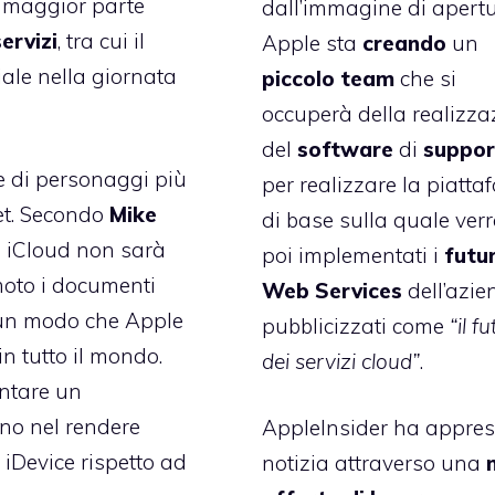
a maggior parte
dall’immagine di apertu
servizi
, tra cui il
Apple sta
creando
un
iale nella giornata
piccolo team
che si
occuperà della realizza
del
software
di
suppo
 di personaggi più
per realizzare la piatt
et. Secondo
Mike
di base sulla quale ver
ro iCloud non sarà
poi implementati i
futur
moto i documenti
Web Services
dell’azie
di un modo che Apple
pubblicizzati come
“il f
n tutto il mondo.
dei servizi cloud”
.
ntare un
ino nel rendere
AppleInsider ha appres
iDevice rispetto ad
notizia attraverso una
n