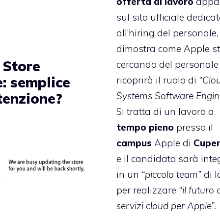
offerta di lavoro
appa
sul sito ufficiale dedica
all’hiring del personale,
dimostra come Apple st
 Store
cercando del personale
e: semplice
ricoprirà il ruolo di
“Clo
enzione?
Systems Software Engin
Si tratta di un lavoro a
tempo pieno
presso il
campus
Apple di
Cuper
e il candidato sarà inte
in un
“piccolo team”
di l
per realizzare
“il futuro 
servizi cloud per Apple”.