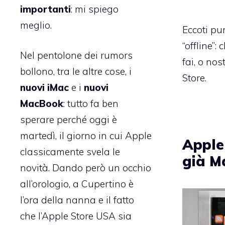
importanti
: mi spiego
meglio.
Eccoti pu
“offline”:
Nel pentolone dei rumors
fai, o no
bollono, tra le altre cose, i
Store.
nuovi iMac
e i
nuovi
MacBook
: tutto fa ben
sperare perché oggi è
martedì, il giorno in cui Apple
Apple
classicamente svela le
già M
novità. Dando però un occhio
all’orologio, a Cupertino è
l’ora della nanna e il fatto
che l’Apple Store USA sia