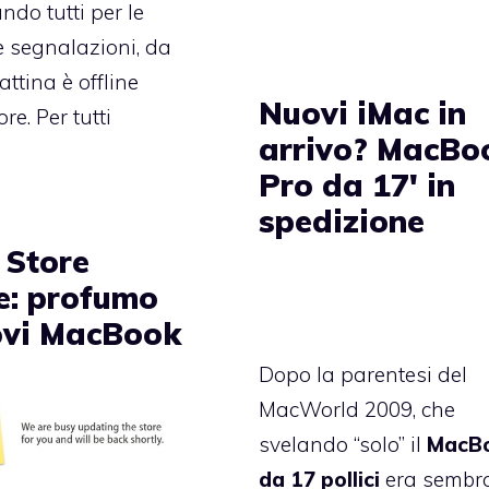
ndo tutti per le
 segnalazioni, da
ttina è offline
Nuovi iMac in
ore. Per tutti
arrivo? MacBo
Pro da 17′ in
spedizione
 Store
ne: profumo
ovi MacBook
Dopo la parentesi del
MacWorld 2009
, che
svelando “solo” il
MacB
da 17 pollici
era sembr