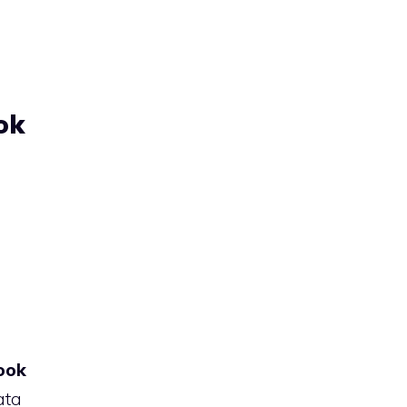
ok
ook
ata