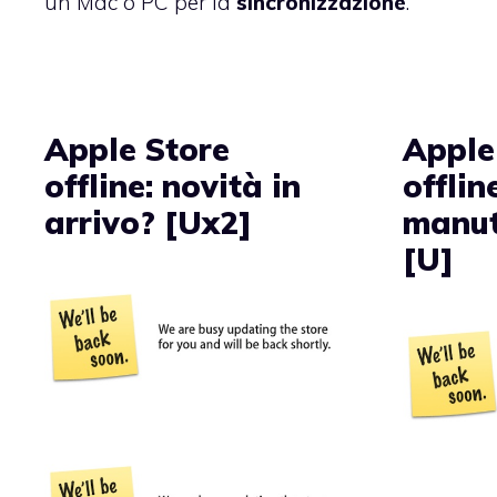
un Mac o PC per la
sincronizzazione
.
Apple Store
Apple
offline: novità in
offlin
arrivo? [Ux2]
manut
[U]