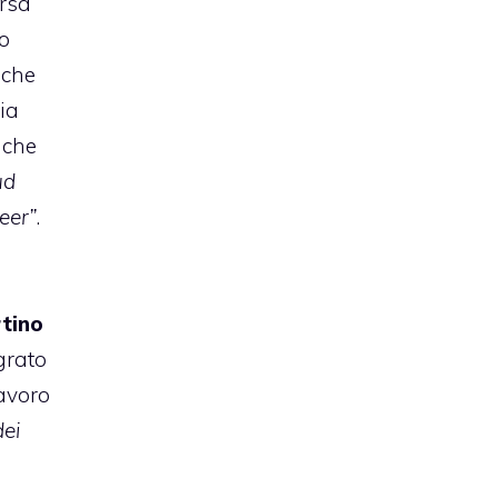
rsa
to
 che
ia
 che
ud
eer”
.
tino
grato
avoro
dei