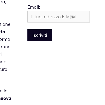
ra,
Email:
zione
rto
aforma
ranno
i
nda,
uturo
o la
uova