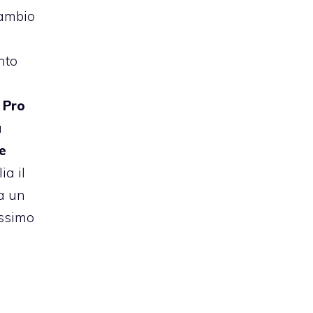
cambio
nto
 Pro
a
e
ia il
a un
assimo