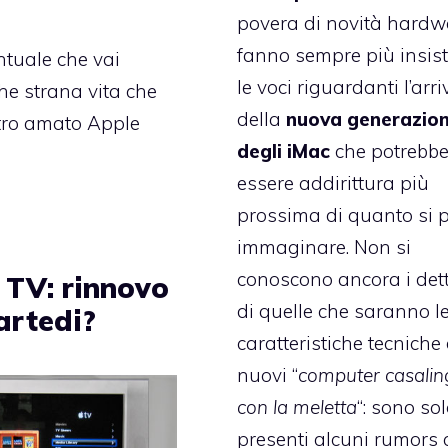
povera di novità hardwa
fanno sempre più insist
ntuale che vai
le voci riguardanti l’arri
 che strana vita che
della
nuova generazio
stro amato Apple
degli iMac
che potrebb
essere addirittura più
prossima di quanto si 
immaginare. Non si
conoscono ancora i dett
 TV: rinnovo
di quelle che saranno l
artedi?
caratteristiche tecniche
nuovi “
computer casalin
con la meletta
“: sono so
presenti alcuni rumors 