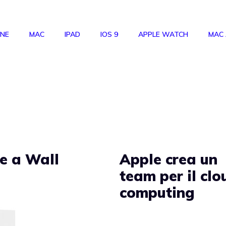
ONE
MAC
IPAD
IOS 9
APPLE WATCH
MAC
e a Wall
Apple crea un
team per il clo
computing