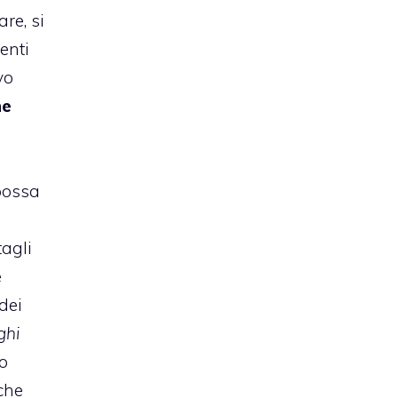
re, si
enti
vo
ne
e
possa
agli
e
 dei
ghi
lo
che