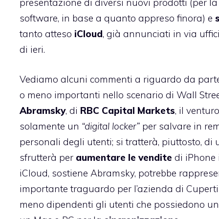
presentazione di diversi nuovi prodotti (per l
software, in base a quanto appreso finora) e
tanto atteso
iCloud
, già
annunciati in via uffic
di ieri.
Vediamo alcuni commenti a riguardo da parte
o meno importanti nello scenario di Wall Stre
Abramsky
, di
RBC Capital Markets
, il ventu
solamente un
“digital locker”
per salvare in re
personali degli utenti; si tratterà, piuttosto, 
sfrutterà per
aumentare le vendite
di iPhone i
iCloud, sostiene Abramsky, potrebbe rapprese
importante traguardo per l’azienda di Cupert
meno dipendenti gli utenti che possiedono un 