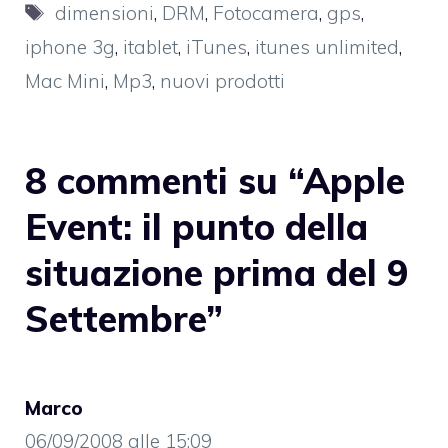
Tag
dimensioni
,
DRM
,
Fotocamera
,
gps
,
iphone 3g
,
itablet
,
iTunes
,
itunes unlimited
,
Mac Mini
,
Mp3
,
nuovi prodotti
8 commenti su “Apple
Event: il punto della
situazione prima del 9
Settembre”
Marco
06/09/2008 alle 15:09