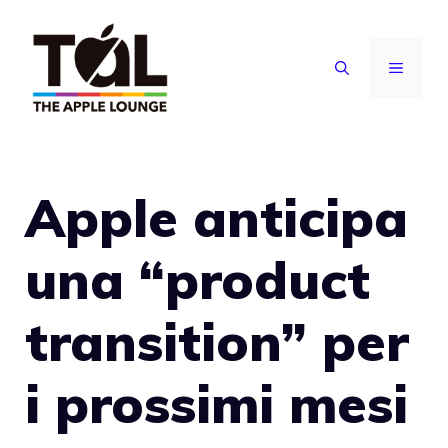
Vai
al
MENU
contenuto
Apple anticipa
una “product
transition” per
i prossimi mesi