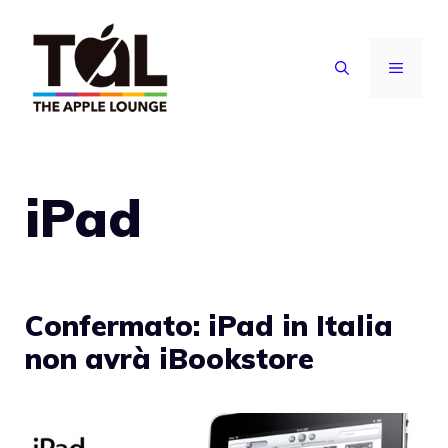
Vai
al
MENU
contenuto
iPad
Confermato: iPad in Italia
non avrà iBookstore