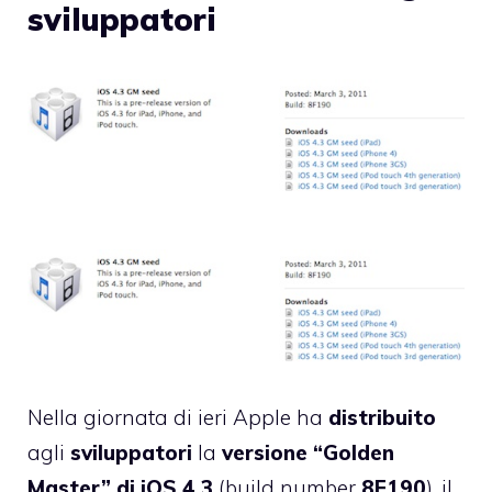
sviluppatori
Nella giornata di ieri Apple ha
distribuito
agli
sviluppatori
la
versione “Golden
Master” di iOS 4.3
(build number
8F190
), il