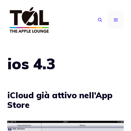
Vai
al
MENU
contenuto
ios 4.3
iCloud già attivo nell’App
Store