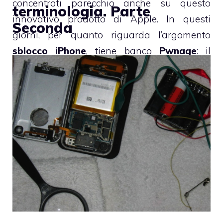
concentrati parecchio anche su questo
terminologia. Parte
innovativo prodotto di Apple. In questi
Seconda
giorni, per quanto riguarda l’argomento
sblocco iPhone
, tiene banco
Pwnage
: il
programma “
sblocca iPhone
” del
DevTeam
. È
in fase di testing la versione
Windows di
Pwnage
e la versione
Mac
è stata rivista ed
è stata presentata la 1.1 .