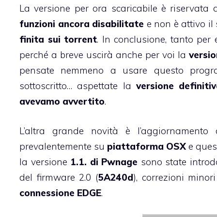
La versione per ora scaricabile è riservata a
funzioni ancora disabilitate
e non è attivo il
finita sui torrent
. In conclusione, tanto per
perché a breve uscirà anche per voi la
versi
pensate nemmeno a usare questo progra
sottoscritto… aspettate la
versione definiti
avevamo avvertito
.
L’altra grande novità è l’aggiornamento
prevalentemente su
piattaforma OSX
e quest
la versione
1.1. di Pwnage
sono state introdo
del firmware 2.0 (
5A240d
), correzioni minor
connessione EDGE
.