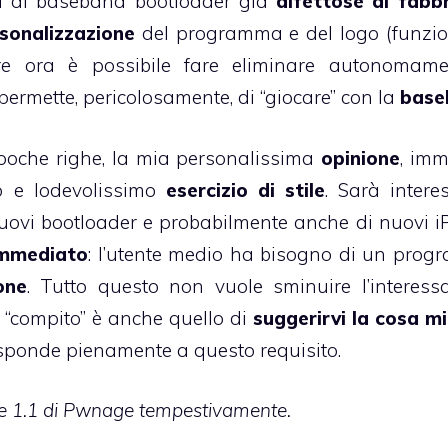
via di baseband bootloader già
difettose di fabb
sonalizzazione
del programma e del logo (funzio
re ora è possibile fare eliminare autonomame
ermette, pericolosamente, di “giocare” con la
base
poche righe, la mia personalissima
opinione
, imm
mo e lodevolissimo
esercizio di stile
. Sarà intere
i nuovi bootloader e probabilmente anche di nuovi i
immediato
: l’utente medio ha bisogno di un pro
one
. Tutto questo non vuole sminuire l’interess
ro “compito” è anche quello di
suggerirvi la cosa mi
sponde pienamente a questo requisito.
one 1.1 di Pwnage tempestivamente.