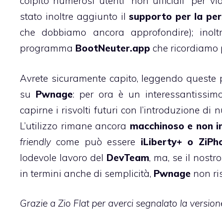
colpito numerosi utenti “non ufficiali” per 
stato inoltre aggiunto il
supporto per la per
che dobbiamo ancora approfondire); inolt
programma
BootNeuter.app
che ricordiamo p
Avrete sicuramente capito, leggendo queste 
su
Pwnage
: per ora è un interessantissi
capirne i risvolti futuri con l’introduzione d
L’utilizzo rimane ancora
macchinoso e non 
friendly
come può essere
iLiberty+
o ZiPh
lodevole lavoro del
DevTeam
, ma, se il nost
in termini anche di semplicità,
Pwnage
non ri
Grazie a Zio Flat per averci segnalato la versi