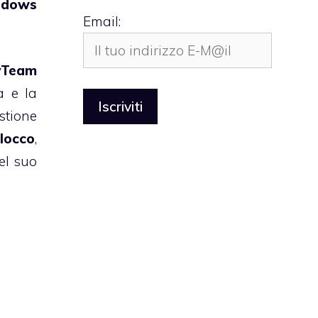
dows
Email:
vTeam
a e la
stione
locco
,
el suo