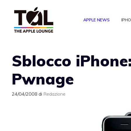
Vai
al
APPLE NEWS
IPH
contenuto
Sblocco iPhone:
Pwnage
24/04/2008
di
Redazione