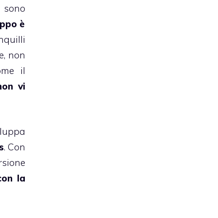
i sono
ppo è
quilli
e, non
ome il
non vi
luppa
s
. Con
rsione
con la