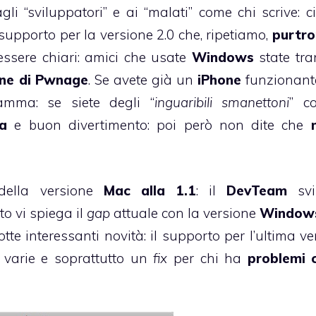
gli “sviluppatori” e ai “malati” come chi scrive: c
 supporto per la versione 2.0 che, ripetiamo,
purtro
 essere chiari: amici che usate
Windows
state tran
one di Pwnage
. Se avete già un
iPhone
funzionant
mma: se siete degli “
inguaribili smanettoni
” c
va
e buon divertimento: poi però non dite che
 della versione
Mac alla 1.1
: il
DevTeam
svi
o vi spiega il
gap
attuale con la versione
Window
tte interessanti novità: il supporto per l’ultima ve
i varie e soprattutto un
fix
per chi ha
problemi 