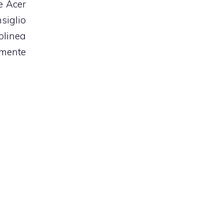
e Acer
nsiglio
olinea
amente