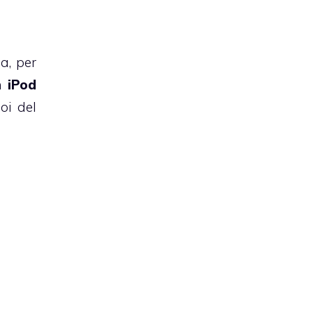
a, per
un
iPod
noi del