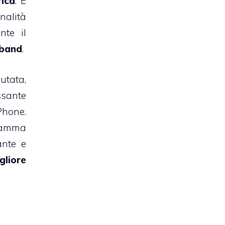
rica
. È
nalità
nte il
band
.
utata,
ssante
Phone.
gramma
ante e
gliore