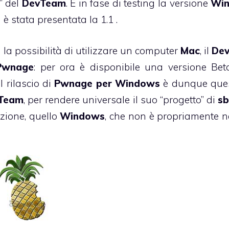
” del
DevTeam
. È in fase di testing la versione
Win
 è stata presentata la 1.1 .
a possibilità di utilizzare un computer
Mac
, il
De
Pwnage
: per ora è disponibile una versione Bet
 Il rilascio di
Pwnage per Windows
è dunque que
Team
, per rendere universale il suo “progetto” di
sb
zione, quello
Windows
, che non è propriamente n