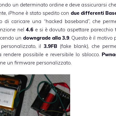
ndo un determinato ordine e deve assicurarsi che t
nte, iPhone è stato spedito con
due differenti Ba
 di caricare una “hacked baseband”, che perme
unzione nel
4.6
e si è dovuto aspettare parecchio
facendo un
downgrade alla 3.9
. Questo è il motivo 
personalizzato, il
3.9FB
(fake blank), che perme
endere possibile e reversibile lo sblocco.
Pwna
hone un firmware personalizzato.