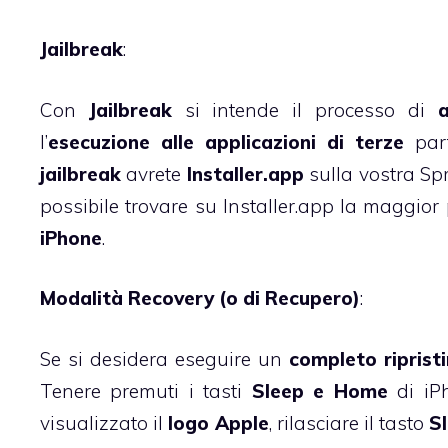
Jailbreak
:
Con
Jailbreak
si intende il processo di
a
l’
esecuzione alle applicazioni di terze
part
jailbreak
avrete
Installer.app
sulla vostra Spr
possibile trovare su Installer.app la maggior 
iPhone
.
Modalità Recovery (o di Recupero)
:
Se si desidera eseguire un
completo riprist
Tenere premuti i tasti
Sleep e Home
di iP
visualizzato il
logo Apple
, rilasciare il tasto
S