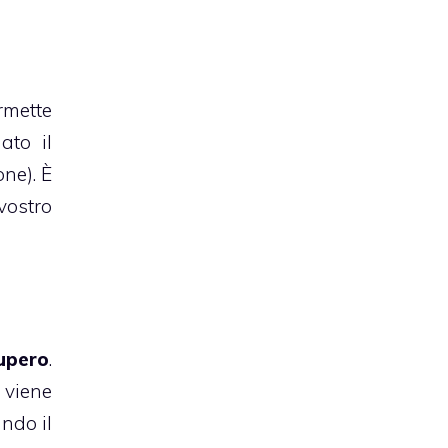
rmette
ato il
ne). È
vostro
cupero
.
 viene
ndo il