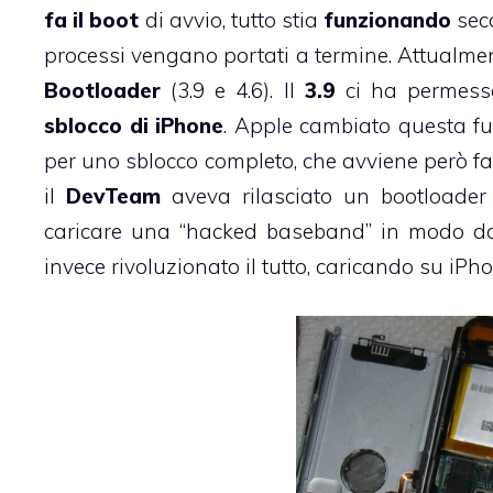
fa il boot
di avvio, tutto stia
funzionando
seco
processi vengano portati a termine. Attualme
Bootloader
(3.9 e 4.6). Il
3.9
ci ha permesso
sblocco di iPhone
. Apple cambiato questa f
per uno sblocco completo, che avviene però 
il
DevTeam
aveva rilasciato un bootloader 
caricare una “hacked baseband” in modo da r
invece rivoluzionato il tutto, caricando su iP