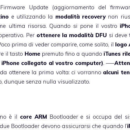
e Firmware Update (aggiornamento del firmwa
tino
e utilizzando la
modalità recovery
non rius
me ultima risorsa. Quando si pone il vostro
iPh
operativo. Per
ottenere la modalità DFU
si deve 
oco prima di veder comparire, come solito, il
logo 
 il tasto
Home
premuto fino a quando
iTunes ril
n iPhone collegato al vostro computer)
. —–
Atten
a ottenere la prima volta: ci vorranno
alcuni ten
o, dunque senza nulla visualizzato.
Uno è il
core ARM
Bootloader e si occupa del s
I due Bootloader devono assicurarsi che quando l’