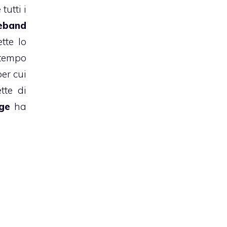
utti i
seband
tte lo
 tempo
per cui
tte di
ge
ha