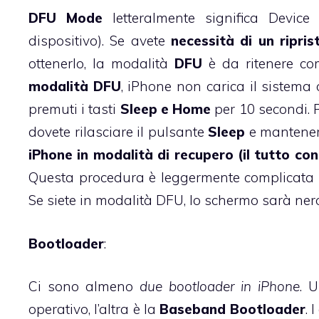
DFU Mode
letteralmente significa Devic
dispositivo). Se avete
necessità di un ripris
ottenerlo, la modalità
DFU
è da ritenere co
modalità DFU
, iPhone non carica il sistema 
premuti i tasti
Sleep e Home
per 10 secondi. P
dovete rilasciare il pulsante
Sleep
e mantenere
iPhone in modalità di recupero (il tutto co
Questa procedura è leggermente complicata d
Se siete in modalità DFU, lo schermo sarà ner
Bootloader
:
Ci sono almeno
due bootloader in iPhone
. 
operativo, l’altra è la
Baseband Bootloader
. 