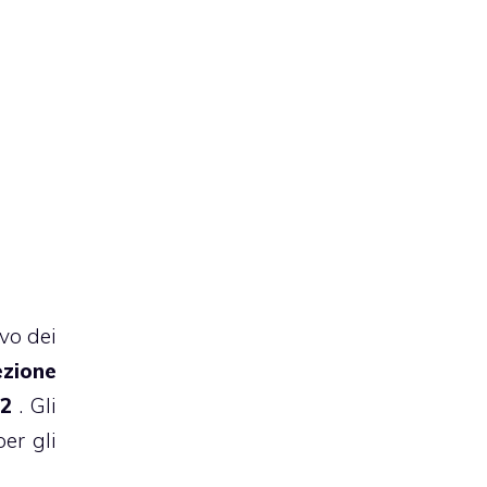
ivo dei
ezione
.2
. Gli
er gli