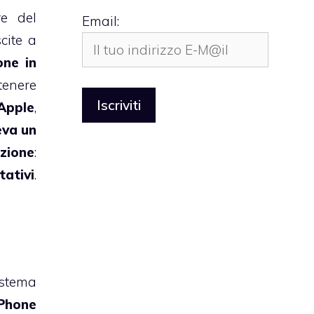
re del
Email:
cite a
one in
tenere
Apple
,
eva un
zione
:
tativi
.
istema
iPhone