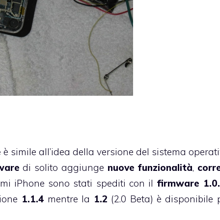
e
è simile all’idea della versione del sistema operat
ware
di solito aggiunge
nuove funzionalità
,
corr
rimi iPhone sono stati spediti con il
firmware 1.0
sione
1.1.4
mentre la
1.2
(2.0 Beta) è disponibile p