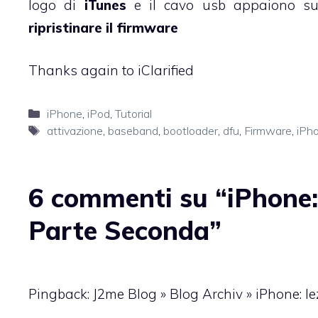
logo di
iTunes
e il cavo usb appaiono sul
ripristinare il firmware
Thanks again to iClarified
Categorie
iPhone
,
iPod
,
Tutorial
Tag
attivazione
,
baseband
,
bootloader
,
dfu
,
Firmware
,
iPh
6 commenti su “iPhone: 
Parte Seconda”
Pingback: J2me Blog » Blog Archiv » iPhone: l