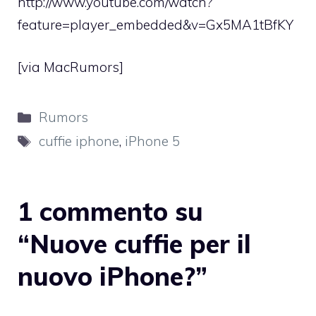
http://www.youtube.com/watch?
feature=player_embedded&v=Gx5MA1tBfKY
[via
MacRumors
]
Categorie
Rumors
Tag
cuffie iphone
,
iPhone 5
1 commento su
“Nuove cuffie per il
nuovo iPhone?”