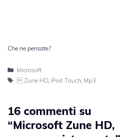
Che ne pensate?
Categorie
Microsoft
Tag
 Zune HD
,
iPod Touch
,
Mp3
16 commenti su
“Microsoft Zune HD,