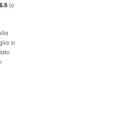
6.5
(
o
ulla
lia si
dato
n