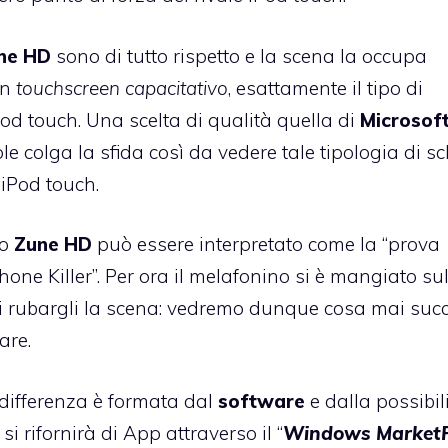
ne HD
sono di tutto rispetto e la scena la occupa
on
touchscreen capacitativo
, esattamente il tipo di
od touch. Una scelta di qualità quella di
Microsof
 colga la sfida così da vedere tale tipologia di s
iPod touch.
to
Zune HD
può essere interpretato come la “prova
hone Killer”. Per ora il melafonino si è mangiato su
i rubargli la scena: vedremo dunque cosa mai suc
are.
a differenza è formata dal
software
e dalla possibili
si rifornirà di App attraverso il “
Windows MarketP