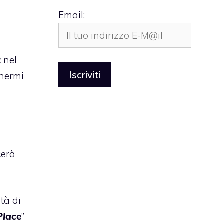
Email:
t
nel
chermi
l
cerà
tà di
lace
”