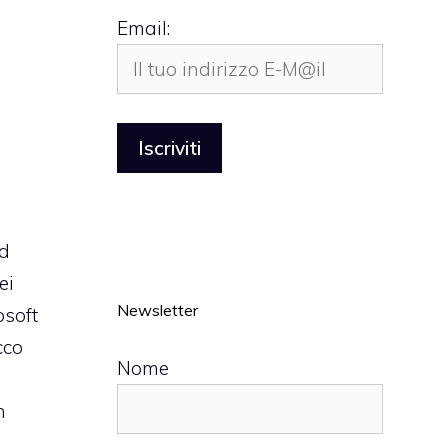
Email:
od
ei
Newsletter
osoft
cco
Nome
n