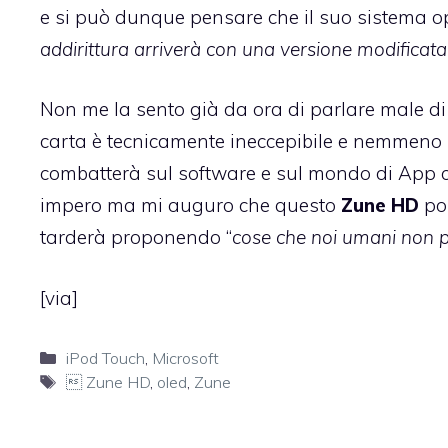
e si può dunque pensare che il suo sistema o
addirittura arriverà con una versione modificat
Non me la sento già da ora di parlare male d
carta è tecnicamente ineccepibile e nemmeno br
combatterà sul software e sul mondo di App c
impero ma mi auguro che questo
Zune HD
pos
tarderà proponendo “
cose che noi umani non
[
via
]
Categorie
iPod Touch
,
Microsoft
Tag
 Zune HD
,
oled
,
Zune