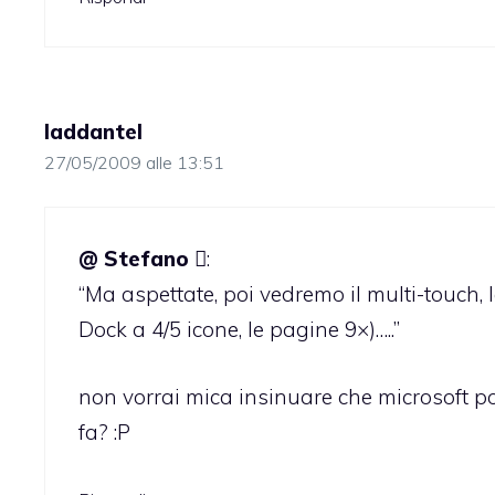
laddantel
27/05/2009 alle 13:51
@ Stefano 
:
“Ma aspettate, poi vedremo il multi-touch, l
Dock a 4/5 icone, le pagine 9×)…..”
non vorrai mica insinuare che microsoft p
fa? :P