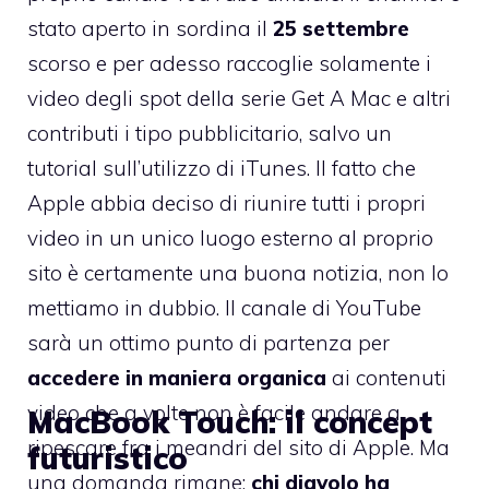
stato aperto in sordina il
25 settembre
scorso e per adesso raccoglie solamente i
video degli spot della serie Get A Mac e altri
contributi i tipo pubblicitario, salvo un
tutorial sull’utilizzo di iTunes. Il fatto che
Apple abbia deciso di riunire tutti i propri
video in un unico luogo esterno al proprio
sito è certamente una buona notizia, non lo
mettiamo in dubbio. Il canale di YouTube
sarà un ottimo punto di partenza per
accedere in maniera organica
ai contenuti
video che a volte non è facile andare a
MacBook Touch: il concept
ripescare fra i meandri del sito di Apple. Ma
futuristico
una domanda rimane:
chi diavolo ha