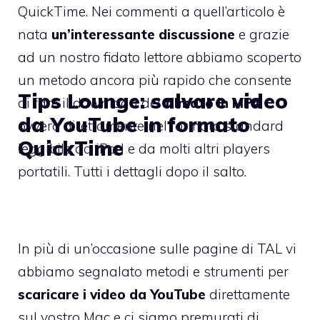
QuickTime
. Nei commenti a quell’articolo è
nata
un’interessante discussione
e grazie
ad un nostro fidato lettore abbiamo scoperto
un metodo ancora più rapido che consente
Tips Lounge: salvare video
di fare il download del
filmato in MP4
,
da YouTube in formato
ovvero direttamente nel formato standard
QuickTime
leggibile da iPod e da molti altri players
portatili. Tutti i dettagli dopo il salto.
In più di un’occasione sulle pagine di TAL vi
abbiamo segnalato metodi e strumenti per
scaricare i video da YouTube
direttamente
sul vostro Mac e ci siamo premurati di