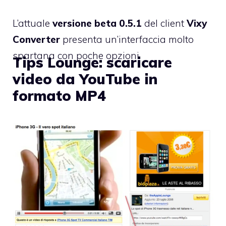
L’attuale
versione beta 0.5.1
del client
Vixy
Converter
presenta un’interfaccia molto
spartana con poche opzioni.
Tips Lounge: scaricare
video da YouTube in
formato MP4