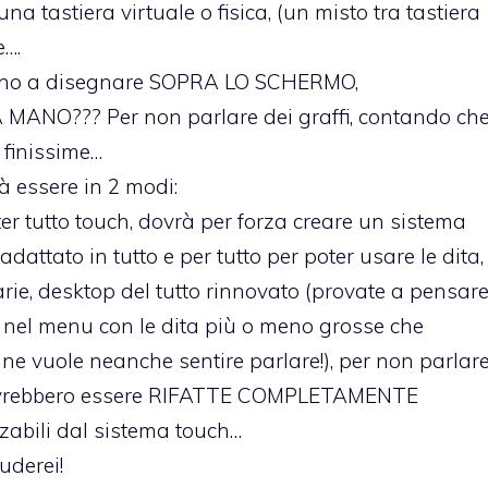
a tastiera virtuale o fisica, (un misto tra tastiera
e….
tiano a disegnare SOPRA LO SCHERMO,
O??? Per non parlare dei graffi, contando che
” finissime…
rà essere in 2 modi:
ter tutto touch, dovrà per forza creare un sistema
to in tutto e per tutto per poter usare le dita,
arie, desktop del tutto rinnovato (provate a pensar
ra nel menu con le dita più o meno grosse che
ne vuole neanche sentire parlare!), per non parlar
he dovrebbero essere RIFATTE COMPLETAMENTE
zabili dal sistema touch…
uderei!