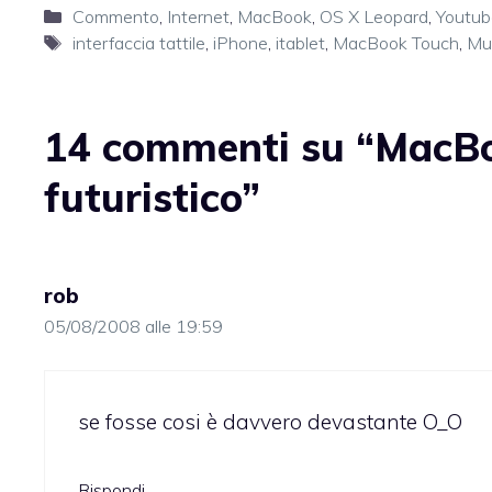
Categorie
Commento
,
Internet
,
MacBook
,
OS X Leopard
,
Youtub
Tag
interfaccia tattile
,
iPhone
,
itablet
,
MacBook Touch
,
Mul
14 commenti su “MacBoo
futuristico”
rob
05/08/2008 alle 19:59
se fosse cosi è davvero devastante O_O
Rispondi