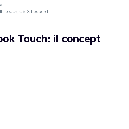
e
ti-touch
,
OS X Leopard
k Touch: il concept