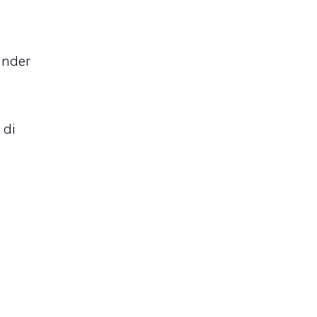
inder
 di