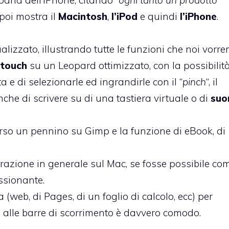
arla dell’iPhone, citando “
ogni tanto un prodotto
, poi mostra il
Macintosh
,
l’iPod
e quindi
l’iPhone
.
lizzato, illustrando tutte le funzioni che noi vor
-touch
su un Leopard ottimizzato, con la possibilit
ta e di selezionarle ed ingrandirle con il “
pinch
“, il
he di scrivere su di una tastiera virtuale o di
suo
erso un pennino su Gimp e la funzione di eBook, di
erazione in generale sul Mac, se fosse possibile co
ssionante.
eb, di Pages, di un foglio di calcolo, ecc) per
ed alle barre di scorrimento è davvero comodo.