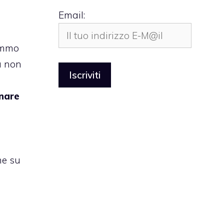
Email:
remmo
à non
nare
me su