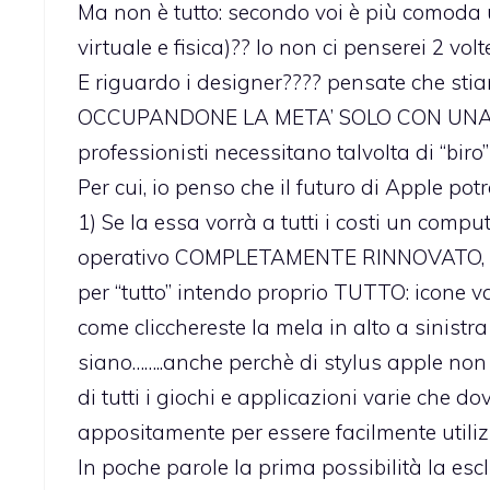
Ma non è tutto: secondo voi è più comoda un
virtuale e fisica)?? Io non ci penserei 2 volt
E riguardo i designer???? pensate che s
OCCUPANDONE LA META’ SOLO CON UNA MAN
professionisti necessitano talvolta di “biro
Per cui, io penso che il futuro di Apple pot
1) Se la essa vorrà a tutti i costi un compu
operativo COMPLETAMENTE RINNOVATO, adatta
per “tutto” intendo proprio TUTTO: icone v
come clicchereste la mela in alto a sinist
siano……..anche perchè di stylus apple non 
di tutti i giochi e applicazioni varie c
appositamente per essere facilmente utiliz
In poche parole la prima possibilità la escl