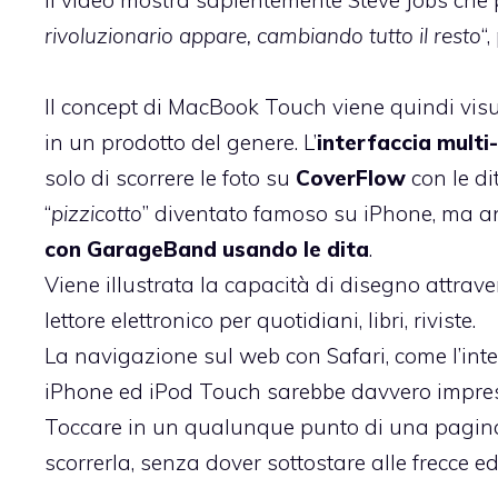
Il video mostra sapientemente Steve Jobs che p
rivoluzionario appare, cambiando tutto il resto
“
Il concept di MacBook Touch viene quindi visua
in un prodotto del genere. L’
interfaccia multi
solo di scorrere le foto su
CoverFlow
con le di
“
pizzicotto
” diventato famoso su iPhone, ma anc
con GarageBand usando le dita
.
Viene illustrata la capacità di disegno attrav
lettore elettronico per quotidiani, libri, riviste.
La navigazione sul web con Safari, come l’int
iPhone ed iPod Touch sarebbe davvero impre
Toccare in un qualunque punto di una pagina (w
scorrerla, senza dover sottostare alle frecce 