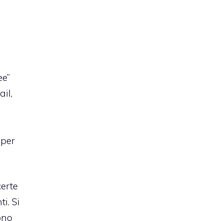
ee”
il,
 per
certe
i. Si
ono