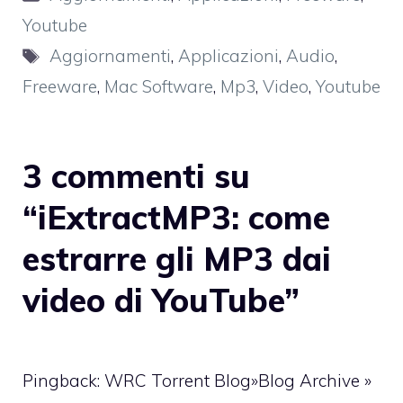
Youtube
Tag
Aggiornamenti
,
Applicazioni
,
Audio
,
Freeware
,
Mac Software
,
Mp3
,
Video
,
Youtube
3 commenti su
“iExtractMP3: come
estrarre gli MP3 dai
video di YouTube”
Pingback: WRC Torrent Blog»Blog Archive »