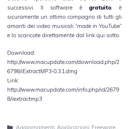
successivi. Il software è
gratuito
, è
sicuramente un ottimo compagno di tutti gli
amanti dei video musicali “
made in YouTube
”
e lo scaricate direttamente dal link qui sotto.
Download:
http://www.macupdate.com/download.php/2
6798/iExtractMP3-0.3.1.dmg
Link:
http://www.macupdate.com/info.php/id/2679
8/iextractmp3
Categorie
Aggiornamenti
,
Applicazioni
,
Freeware
,