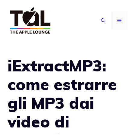
Vai
al
MENU
contenuto
iExtractMP3:
come estrarre
gli MP3 dai
video di