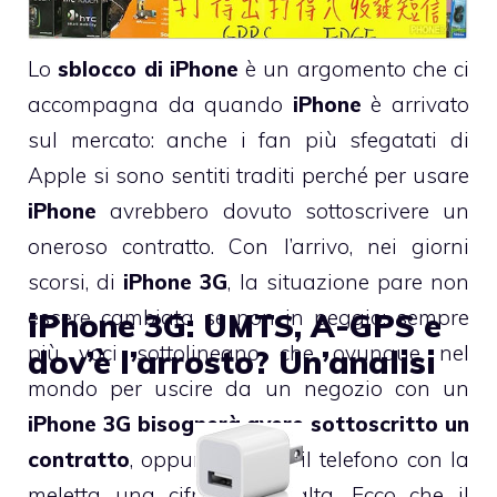
Lo
sblocco di iPhone
è un argomento che ci
accompagna da quando
iPhone
è arrivato
sul mercato: anche i fan più sfegatati di
Apple si sono sentiti traditi perché per usare
iPhone
avrebbero dovuto sottoscrivere un
oneroso contratto. Con l’arrivo, nei giorni
scorsi, di
iPhone 3G
, la situazione pare non
essere cambiata se non in peggio: sempre
iPhone 3G: UMTS, A-GPS e
più voci sottolineano che ovunque nel
dov’è l’arrosto? Un’analisi
mondo per uscire da un negozio con un
iPhone 3G bisognerà avere sottoscritto un
contratto
, oppure pagare il telefono con la
meletta una cifra molto alta. Ecco che il