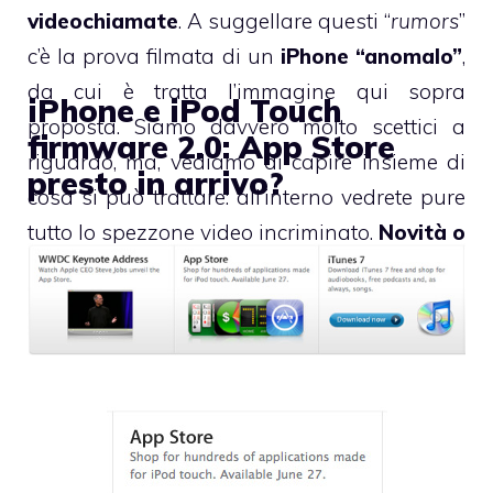
videochiamate
. A suggellare questi “
rumors
”
c’è la prova filmata di un
iPhone “anomalo”
,
da cui è tratta l’immagine qui sopra
iPhone e iPod Touch
proposta. Siamo davvero molto scettici a
firmware 2.0: App Store
riguardo, ma, vediamo di capire insieme di
presto in arrivo?
cosa si può trattare: all’interno vedrete pure
tutto lo spezzone video incriminato.
Novità o
abbaglio? Diteci la vostra
.