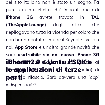
del sito italiano non è stato un sogno. Fa
pure un certo effetto, eh? Dopo il lancio di
iPhone 3G
avrete trovato in
TAL
(TheAppleLounge)
degli articoli che
riepilogavano tutta la vicenda per coloro che
non hanno potuto seguire il Keynote live con
noi
.
App Store
è un’altra grande novità che
sarà
usufruibile sia dal nuovo iPhone 3G
iPhone 2.0 e Umts: l’SDK e
sia dall’iPhone Edge
: il tutto grazie al
le applicazioni di terze
firmware 1.2
(o 2.0 che dir si voglia) di
parti
prossimo rilascio.
Sarà davvero una “app”
indispensabile?