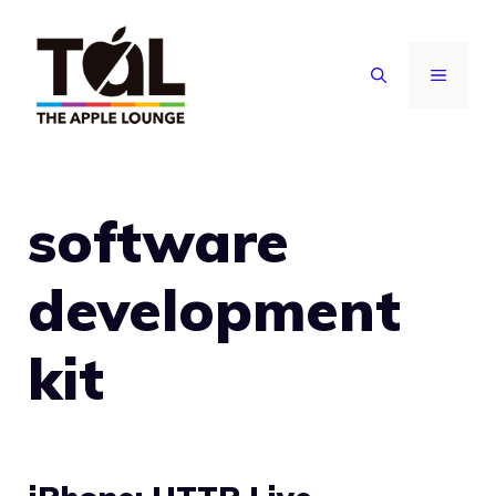
Vai
al
MENU
contenuto
software
development
kit