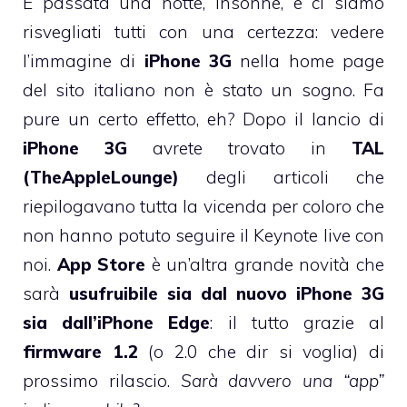
È passata una notte, insonne, e ci siamo
risvegliati tutti con una certezza: vedere
l’immagine di
iPhone 3G
nella home page
del sito italiano non è stato un sogno. Fa
pure un certo effetto, eh? Dopo il lancio di
iPhone 3G
avrete trovato in
TAL
(TheAppleLounge)
degli articoli che
riepilogavano tutta la vicenda per coloro che
non hanno potuto seguire il Keynote live con
noi
.
App Store
è un’altra grande novità che
sarà
usufruibile sia dal nuovo iPhone 3G
sia dall’iPhone Edge
: il tutto grazie al
firmware 1.2
(o 2.0 che dir si voglia) di
prossimo rilascio.
Sarà davvero una “app”