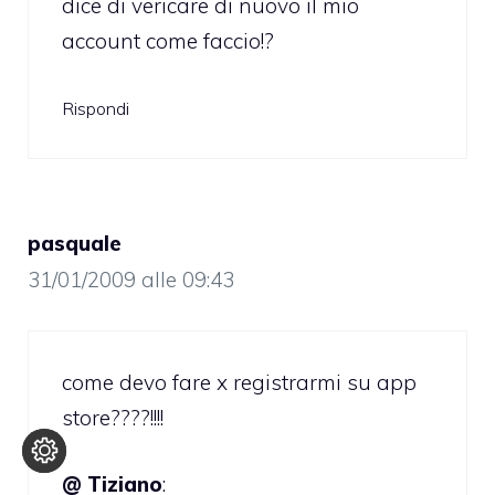
dice di vericare di nuovo il mio
account come faccio!?
Rispondi
pasquale
31/01/2009 alle 09:43
come devo fare x registrarmi su app
store????!!!!
@ Tiziano
: