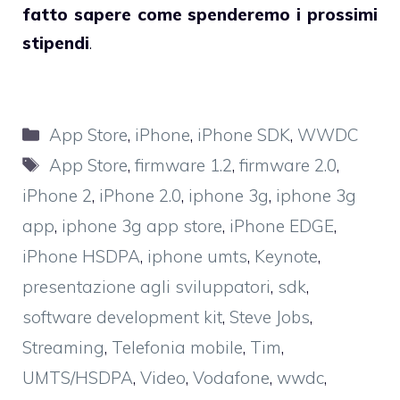
fatto sapere come spenderemo i prossimi
stipendi
.
Categorie
App Store
,
iPhone
,
iPhone SDK
,
WWDC
Tag
App Store
,
firmware 1.2
,
firmware 2.0
,
iPhone 2
,
iPhone 2.0
,
iphone 3g
,
iphone 3g
app
,
iphone 3g app store
,
iPhone EDGE
,
iPhone HSDPA
,
iphone umts
,
Keynote
,
presentazione agli sviluppatori
,
sdk
,
software development kit
,
Steve Jobs
,
Streaming
,
Telefonia mobile
,
Tim
,
UMTS/HSDPA
,
Video
,
Vodafone
,
wwdc
,