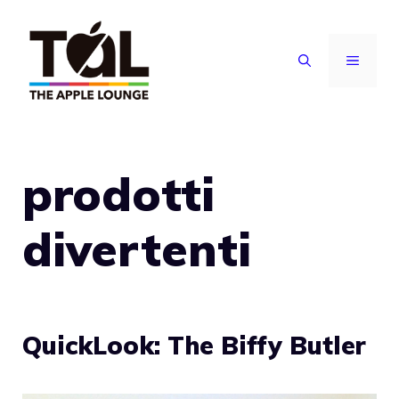
Vai
al
MENU
contenuto
prodotti
divertenti
QuickLook: The Biffy Butler