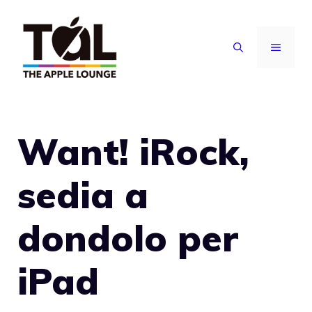
Vai
al
MENU
contenuto
Want! iRock,
sedia a
dondolo per
iPad