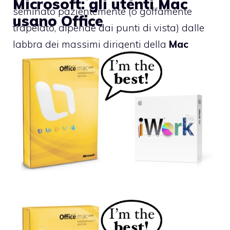
Microsoft: gli utenti Mac
seminato pazientemente (o goffamente
usano Office
trapelato, dipende dai punti di vista) dalle
labbra dei massimi dirigenti della
Mac
Business Unit
.