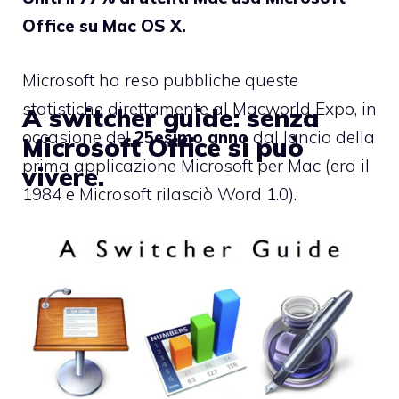
Office su Mac OS X.
Microsoft ha reso pubbliche queste
statistiche direttamente al Macworld Expo, in
A switcher guide: senza
occasione del
25esimo anno
dal lancio della
Microsoft Office si può
prima applicazione Microsoft per Mac (era il
vivere.
1984 e Microsoft rilasciò Word 1.0).