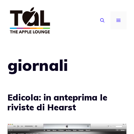
Vai
al
MENU
contenuto
giornali
Edicola: in anteprima le
riviste di Hearst