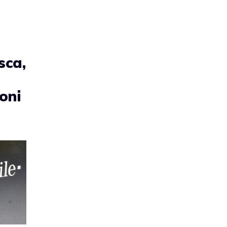
sca,
foni