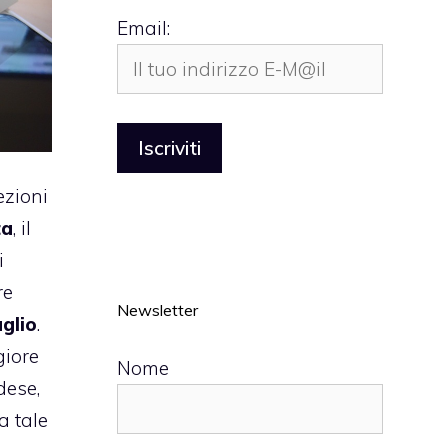
Email:
ezioni
ta
, il
i
re
Newsletter
uglio
.
giore
Nome
dese,
a tale