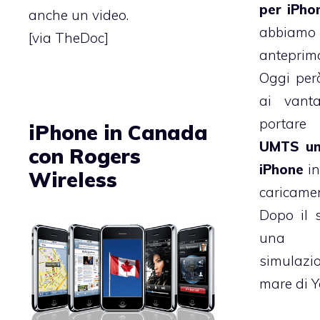
per iPho
anche un video.
abbiam
[via TheDoc]
anteprim
Oggi per
ai vant
portar
iPhone in Canada
UMTS uni
con Rogers
iPhone
in
Wireless
caricame
Dopo il 
una i
simulaz
mare di Y