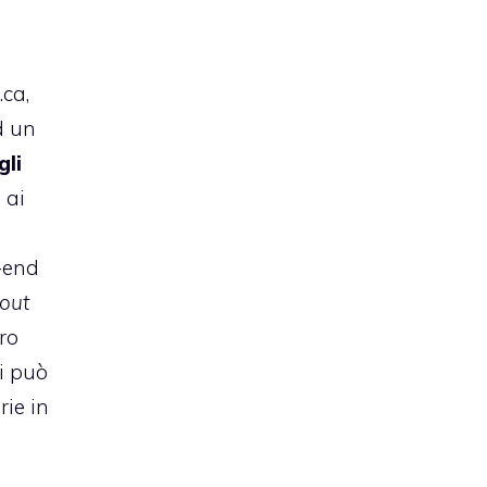
.ca
,
d un
gli
 ai
-end
kout
ero
i può
rie in