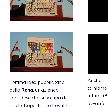
Anche 
L’ottima idea pubblicitaria
torniam
della
Rona
, un’azienda
futuro
i
canadese che si occupa di
avvarrà
riciclo. Dopo il salto trovate