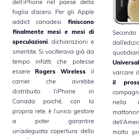
dell’iPhone nel paese della
foglia d’acero. Per gli Apple
addict canadesi
finiscono
finalmente mesi e mesi di
Second
speculazioni
, dichiarazioni e
dall’ed
smentite. Si vociferava già da
quotid
tempo infatti che potesse
Universa
essere
Rogers Wireless
il
varcare i
carrier che avrebbe
il pros
distribuito l’iPhone in
compagni
Canada poiché, con la
nella d
propria rete, è l’unico gestore
mattonci
a poter garantire
dell’Ame
un’adeguata copertura dello
molto p