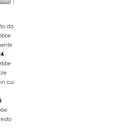
to da
rebbe
mente
24
rebbe
ple
 in cui
i
.
ebbe
resto