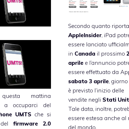
Secondo quanto riporta
AppleInsider
, iPad pot
essere lanciato ufficial
in
Canada
il prossimo
aprile
e l’annuncio pot
essere effettuato da Ap
sabato 3 aprile
, giorno
è previsto l’inizio delle
questa mattina
vendite negli
Stati Unit
o a occuparci del
Tale data, inoltre, potr
Phone UMTS
che si
essere estesa anche al 
 del
firmware 2.0
del mondo.