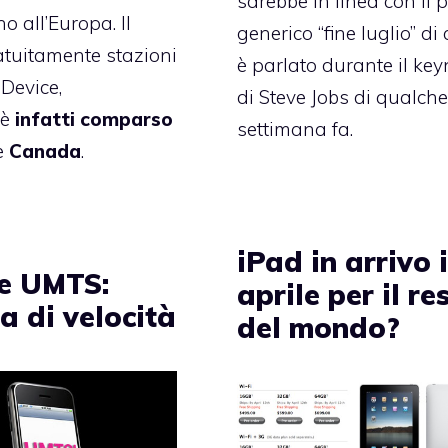
sarebbe in linea con il 
 all’Europa. Il
generico “fine luglio” di 
atuitamente stazioni
è parlato durante il key
Device,
di Steve Jobs di qualch
 è
infatti comparso
settimana fa.
e
Canada
.
iPad in arrivo i
e UMTS:
aprile per il re
a di velocità
del mondo?