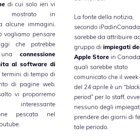
ne
di cui solo ieri vi
o mostrato in
La fonte della notizia,
a alcune immagini.
secondo
iPadinCanada
ò vogliamo pensare
sarebbe da attribuire a
aggi che potrebbe
gruppo di
impiegati de
e una
connessione
Apple Store
in Canada
ta al software di
quali sarebbe stato
 termini di tempo di
comunicato che il week
nto di pagine web.
del 24 aprile è un
“blac
salto vi proporremo
period”
per lo staff, ovv
nteressante
nessuno degli impiegat
ione pescata nel
prendere dei giorni di fe
outube.
tale periodo.