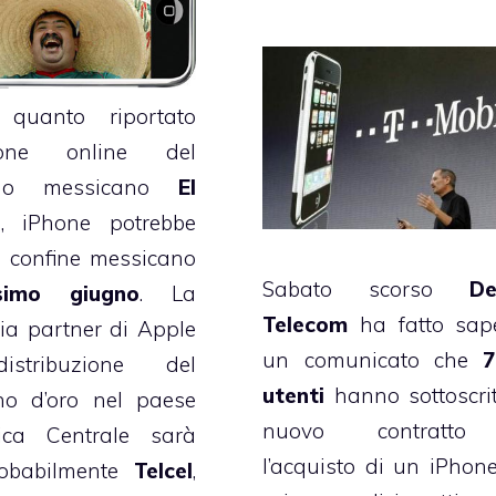
o
quanto riportato
izione online del
iano messicano
El
l
, iPhone potrebbe
l confine messicano
Sabato scorso
De
simo giugno
. La
Telecom
ha fatto sap
a partner di Apple
un comunicato
che
7
istribuzione del
utenti
hanno sottoscri
no d’oro nel paese
nuovo contratto
rica Centrale sarà
l’acquisto di un iPhone
robabilmente
Telcel
,