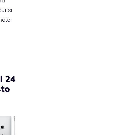
più
cui si
note
e
l 24
sto