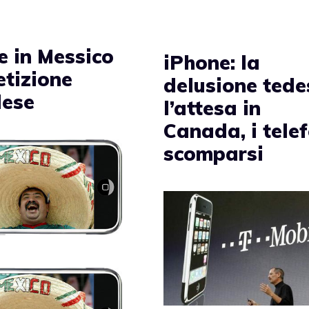
e in Messico
iPhone: la
etizione
delusione tede
ese
l’attesa in
Canada, i tele
scomparsi