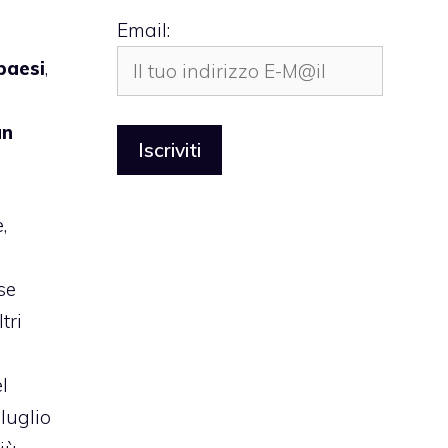
Email:
paesi
,
an
,
se
tri
l
luglio