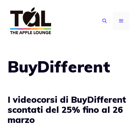
Vai
al
MENU
contenuto
BuyDifferent
I videocorsi di BuyDifferent
scontati del 25% fino al 26
marzo