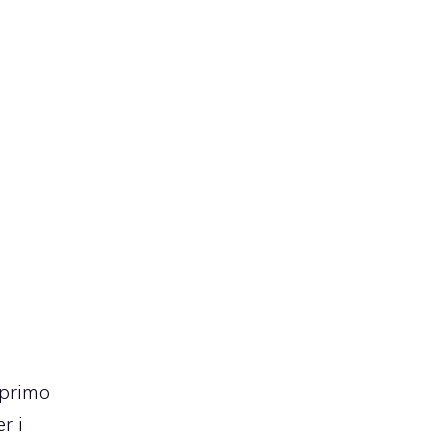
 primo
r i