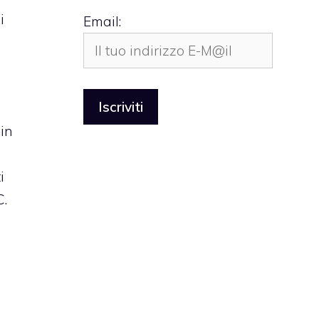
i
Email:
n
 in
i
C.