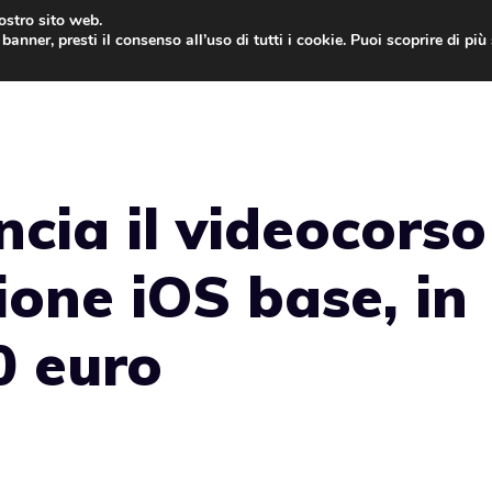
nostro sito web.
banner, presti il consenso all’uso di tutti i cookie. Puoi scoprire di pi
ONE
MAC
IPAD
IOS 9
APPLE WATCH
MAC
ncia il videocorso
one iOS base, in
0 euro