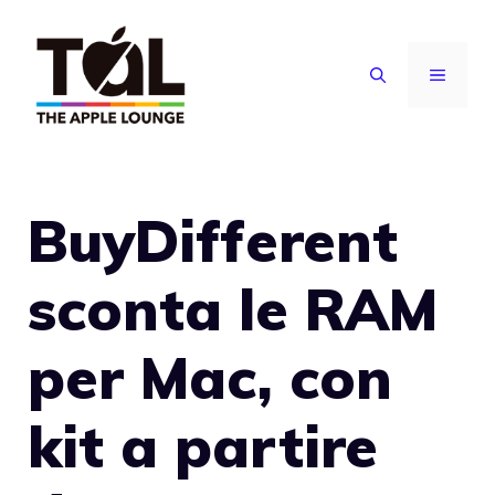
Vai
al
MENU
contenuto
BuyDifferent
sconta le RAM
per Mac, con
kit a partire