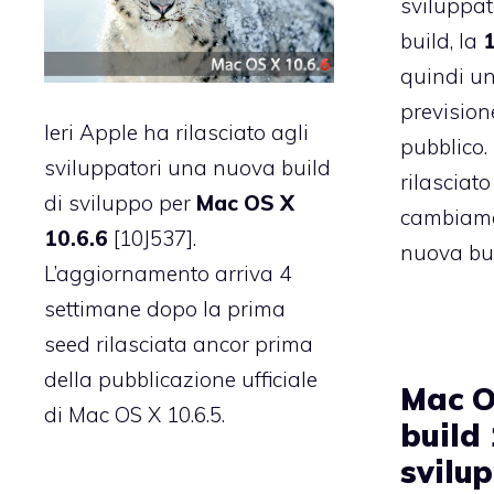
sviluppato
build, la
quindi un
previsione
Ieri Apple ha rilasciato agli
pubblico.
sviluppatori una nuova build
rilasciato
di sviluppo per
Mac OS X
cambiame
10.6.6
[10J537].
nuova bui
L’aggiornamento arriva 4
settimane dopo
la prima
seed
rilasciata ancor prima
della pubblicazione ufficiale
Mac O
di Mac OS X 10.6.5.
build
svilu