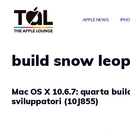
Vai
al
APPLE NEWS
IPH
contenuto
build snow leo
Mac OS X 10.6.7: quarta buil
sviluppatori (10J855)