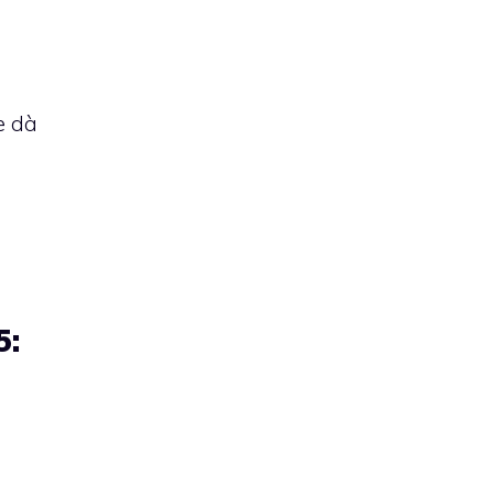
e dà
5: