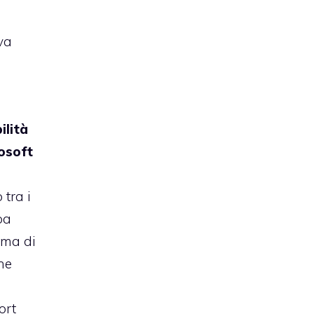
va
ilità
osoft
 tra i
pa
ema di
ne
ort