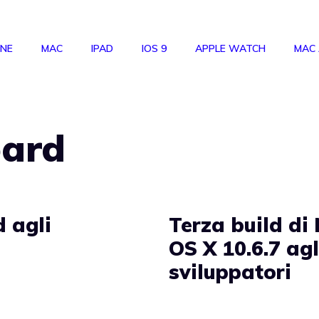
ONE
MAC
IPAD
IOS 9
APPLE WATCH
MAC
pard
d agli
Terza build di
OS X 10.6.7 agl
sviluppatori