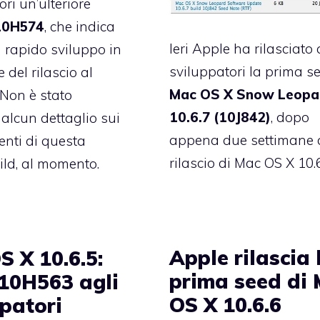
ri un’ulteriore
10H574
, che indica
Ieri Apple ha rilasciato 
 rapido sviluppo in
sviluppatori la prima s
 del rilascio al
Mac OS X Snow Leopa
 Non è stato
10.6.7 (10J842)
, dopo
 alcun dettaglio sui
appena due settimane 
nti di questa
rilascio
di Mac OS X 10.6
ld, al momento.
Apple rilascia 
S X 10.6.5:
prima seed di
 10H563 agli
OS X 10.6.6
ppatori