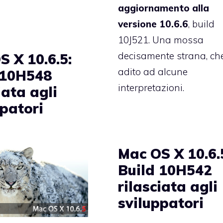
aggiornamento alla
versione 10.6.6
, build
10J521. Una mossa
decisamente strana, ch
S X 10.6.5:
adito ad alcune
 10H548
interpretazioni.
iata agli
ppatori
Mac OS X 10.6.
Build 10H542
rilasciata agli
sviluppatori