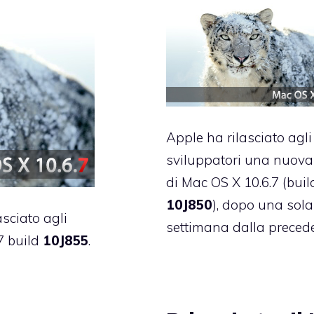
Apple ha rilasciato agli
sviluppatori una nuova
di Mac OS X 10.6.7 (buil
10J850
), dopo una sola
asciato agli
settimana dalla
preced
7 build
10J855
.