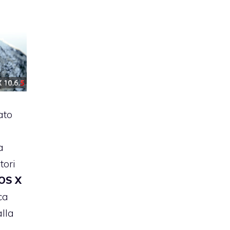
ato
a
tori
OS X
ca
alla