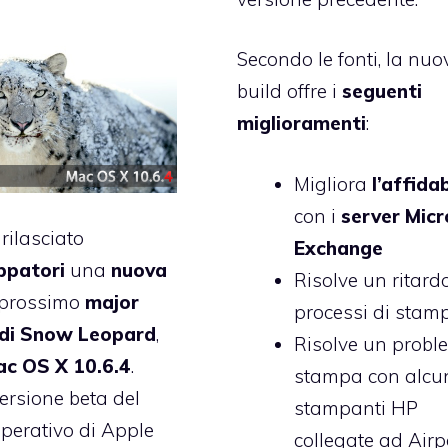
Secondo le fonti, la nuo
build offre i
seguenti
miglioramenti
:
Migliora
l’affidab
con i
server Micr
rilasciato
Exchange
ppatori
una
nuova
Risolve un ritardo
 prossimo
major
processi di stam
di Snow Leopard
,
Risolve un probl
c OS X 10.6.4
.
stampa con alcu
versione beta del
stampanti HP
perativo di Apple
collegate ad Airp