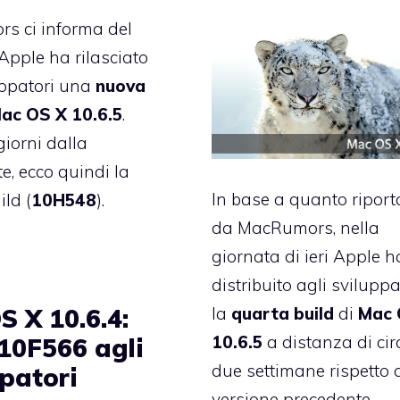
s ci informa del
 Apple ha rilasciato
uppatori una
nuova
Mac OS X 10.6.5
.
iorni dalla
te
, ecco quindi la
In base a quanto riport
ild (
10H548
).
da MacRumors, nella
giornata di ieri Apple h
distribuito agli sviluppa
la
quarta
build
di
Mac 
S X 10.6.4:
10.6.5
a distanza di cir
 10F566 agli
due settimane rispetto 
ppatori
versione precedente.