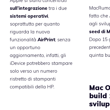
Apple si siano concentrati
MacRumor
sull’integrazione
tra i due
fatto che
sistemi
operativi
,
agli svil
soprattutto per quanto
seed di 
riguarda la nuova
Dopo 15 g
funzionalità
AirPrint
; senza
preceden
un opportuno
quinta bu
aggiornamento, infatti, gli
iDevice potrebbero stampare
solo verso un numero
ristretto di stampanti
Mac O
compatibili della HP.
build
svilu