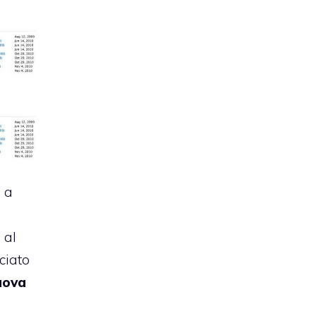
 a
 al
ciato
uova