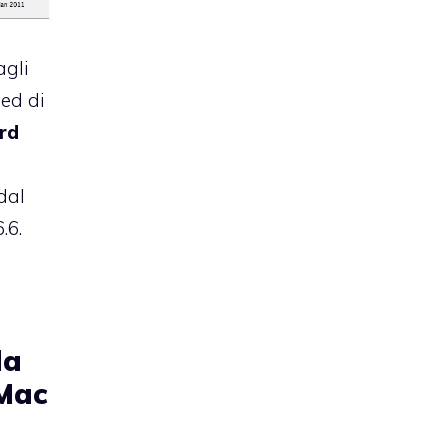
agli
eed di
rd
dal
.6.
la
 Mac