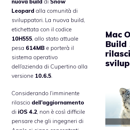
nuova
build
di
Snow
Leopard
alla comunità di
sviluppatori. La nuova build,
etichettata con il codice
Mac O
10H555
, allo stato attuale
Build
pesa
614MB
e porterà il
rilasc
sistema operativo
svilu
dell’azienda di Cupertino alla
versione
10.6.5
.
Considerando l’imminente
rilascio
dell’aggiornamento
di
iOS
4.2
, non è così difficile
pensare che gli ingegneri di