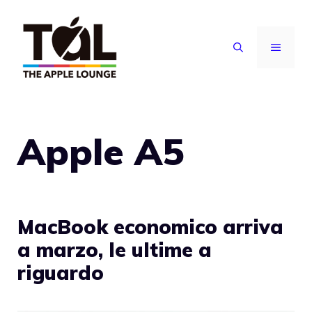
Vai
al
MENU
contenuto
Apple A5
MacBook economico arriva
a marzo, le ultime a
riguardo