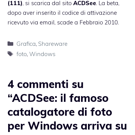
(111)
, si scarica dal sito
ACDSee
. La beta,
dopo aver inserito il codice di attivazione
ricevuto via email, scade a Febbraio 2010.
Categorie
Grafica
,
Shareware
Tag
foto
,
Windows
4 commenti su
“ACDSee: il famoso
catalogatore di foto
per Windows arriva su