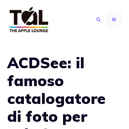
Vai
al
MENU
contenuto
ACDSee: il
famoso
catalogatore
di foto per