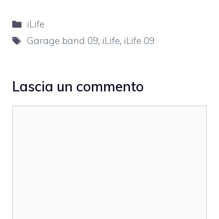
Categorie
iLife
Tag
Garage band 09
,
iLife
,
iLife 09
Lascia un commento
Commento