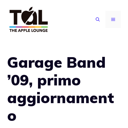
Vai
al
MENU
contenuto
Garage Band
’09, primo
aggiornament
o