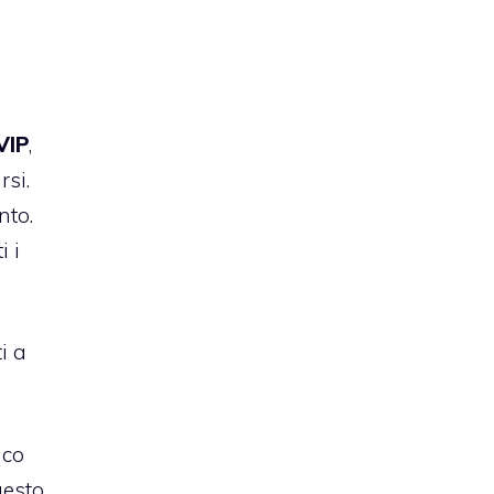
VIP
,
rsi.
nto.
i i
i a
nco
esto