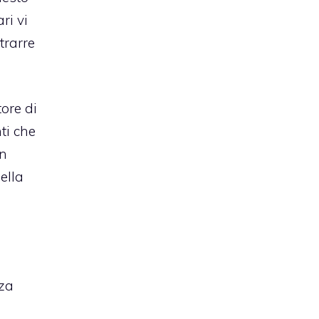
ri vi
strarre
ore di
ti che
on
ella
za