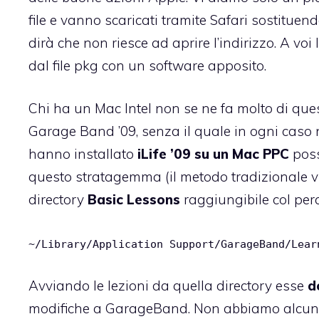
file
e vanno scaricati tramite Safari sostituendo
dirà che non riesce ad aprire l’indirizzo. A voi l
dal file pkg
con un software apposito
.
Chi ha un Mac Intel non se ne fa molto di ques
Garage Band ’09, senza il quale in ogni caso 
hanno installato
iLife ’09 su un Mac PPC
poss
questo stratagemma (il metodo tradizionale v
directory
Basic Lessons
raggiungibile col per
~/Library/Application Support/GarageBand/Lear
Avviando le lezioni da quella directory esse
d
modifiche a GarageBand. Non abbiamo alcun f