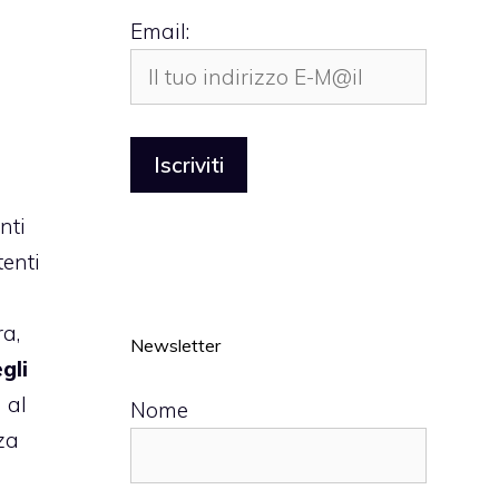
Email:
nti
tenti
ra,
Newsletter
gli
 al
Nome
za