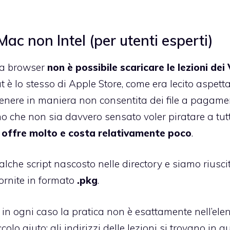
Mac non Intel (per utenti esperti)
via browser
non è possibile scaricare le lezioni dei 
è lo stesso di Apple Store, come era lecito aspetta
tenere in maniera non consentita dei file a pagame
o che non sia davvero sensato voler piratare a tutt
,
offre molto e costa relativamente poco
.
he script nascosto nelle directory e siamo riuscit
fornite in formato
.pkg
.
in ogni caso la pratica non è esattamente nell’ele
lo aiuto: gli indirizzi delle lezioni si trovano in
qu