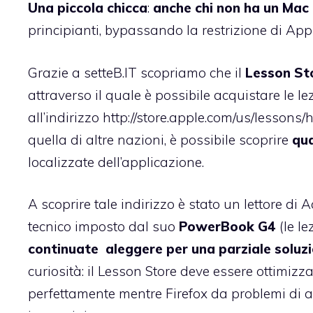
Una piccola chicca
:
anche chi non ha un Mac 
principianti, bypassando la restrizione di Appl
Grazie a
setteB.IT
scopriamo che il
Lesson St
attraverso il quale è possibile acquistare le le
all’indirizzo http://store.apple.com/us/lessons/
quella di altre nazioni, è possibile scoprire
qua
localizzate dell’applicazione.
A scoprire tale indirizzo è stato un lettore di
A
tecnico imposto dal suo
PowerBook G4
(le l
continuate aleggere per una parziale soluz
curiosità: il Lesson Store deve essere ottimizz
perfettamente mentre Firefox da problemi di a