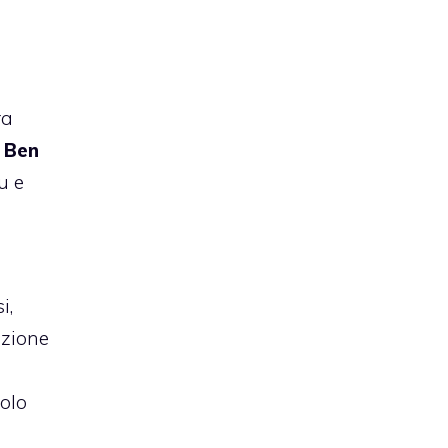
ra
,
Ben
u e
i,
izione
olo