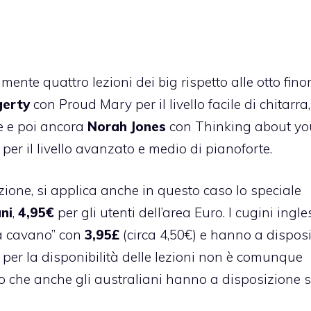
mente quattro lezioni dei big rispetto alle otto fino
gerty
con Proud Mary per il livello facile di chitarra
rte e poi ancora
Norah Jones
con Thinking about yo
er il livello avanzato e medio di pianoforte.
zione, si applica anche in questo caso lo speciale
ni
,
4,95€
per gli utenti dell’area Euro. I cugini ingles
la cavano” con
3,95£
(circa 4,50€) e hanno a dispos
 per la disponibilità delle lezioni non è comunque
o che anche gli australiani hanno a disposizione s