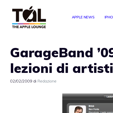
Vai
al
APPLE NEWS
IPH
contenuto
GarageBand ’09 
lezioni di artist
02/02/2009
di
Redazione