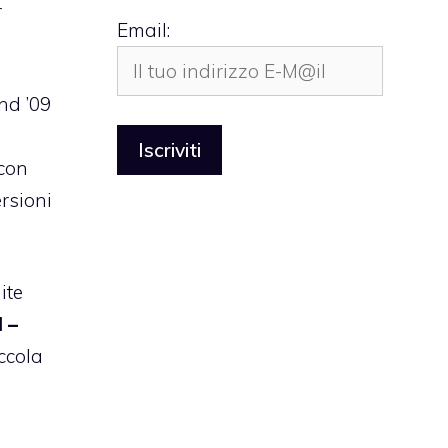
r
Email:
nd ’09
 con
ersioni
ite
l –
iccola