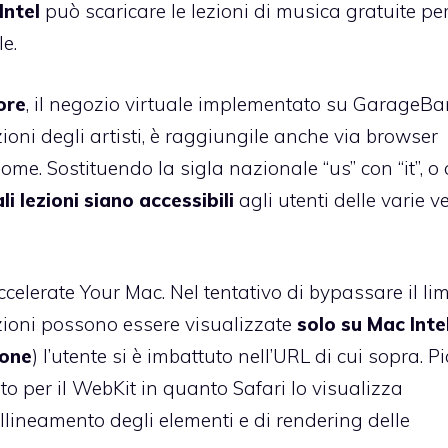
Intel
può scaricare le lezioni di musica gratuite pe
e.
ore
, il negozio virtuale implementato su GarageBa
zioni degli artisti, è raggiungile anche via browser
home. Sostituendo la sigla nazionale “us” con “it”, o
li lezioni siano accessibili
agli utenti delle varie v
ccelerate Your Mac
. Nel tentativo di bypassare il lim
ezioni possono essere visualizzate
solo su Mac Inte
ione
) l’utente si è imbattuto nell’URL di cui sopra. P
ato per il WebKit in quanto Safari lo visualizza
llineamento degli elementi e di rendering delle