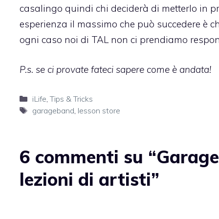
casalingo quindi chi deciderà di metterlo in p
esperienza il massimo che può succedere è che
ogni caso noi di TAL non ci prendiamo respons
P.s. se ci provate fateci sapere come è andata!
Categorie
iLife
,
Tips & Tricks
Tag
garageband
,
lesson store
6 commenti su “GarageBa
lezioni di artisti”