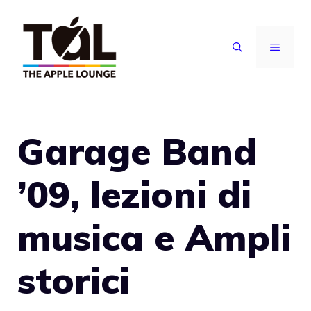
Vai
al
MENU
contenuto
Garage Band
’09, lezioni di
musica e Ampli
storici