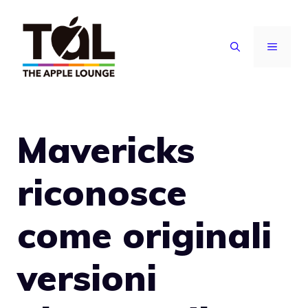
Vai
al
MENU
contenuto
Mavericks
riconosce
come originali
versioni