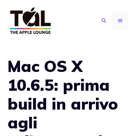
Vai
al
MENU
contenuto
Mac OS X
10.6.5: prima
build in arrivo
agli