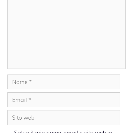
Commento
Nome
Email
Sito
web
Salva il mio nome, email e sito web in