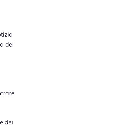
otizia
a dei
ntrare
e dei