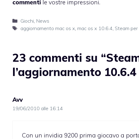
commenti
le vostre impressioni.
Categorie
Giochi
,
News
Tag
aggiornamento mac os x
,
mac os x 10.6.4
,
Steam per
23 commenti su “Steam 
l’aggiornamento 10.6.4
Avv
19/06/2010 alle 16:14
Con un invidia 9200 prima giocavo a porta