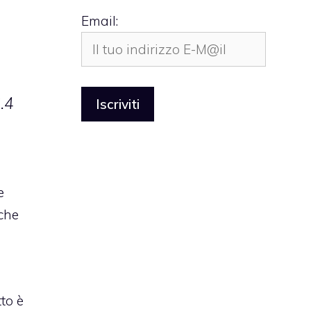
Email:
.4
e
 che
tto è