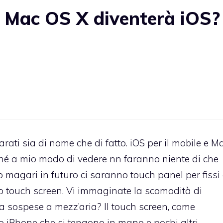
 Mac OS X diventerà iOS?
ati sia di nome che di fatto. iOS per il mobile e M
ché a mio modo di vedere nn faranno niente di che
o magari in futuro ci saranno touch panel per fissi
 touch screen. Vi immaginate la scomodità di
a sospese a mezz’aria? Il touch screen, come
 o iPhone che si tengono in mano e pochi altri…