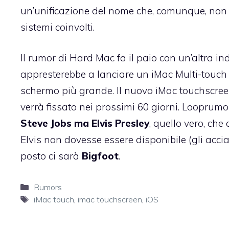
un’unificazione del nome che, comunque, non s
sistemi coinvolti.
Il rumor di Hard Mac fa il paio con un’altra
in
appresterebbe a lanciare un iMac Multi-touch
schermo più grande. Il nuovo iMac touchscree
verrà fissato nei prossimi 60 giorni. Looprumo
Steve Jobs ma Elvis Presley
, quello vero, ch
Elvis non dovesse essere disponibile (gli accia
posto ci sarà
Bigfoot
.
Categorie
Rumors
Tag
iMac touch
,
imac touchscreen
,
iOS