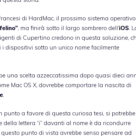
 francesi di HardMac
, il prossimo sistema operativo
felino”
, ma finirà sotto il largo sombrero dell’
iOS
. L
dirigenti di Cupertino credono in questa soluzione, c
ti i dispositivi sotto un unico nome facilmente
bbe una scelta azzeccatissima dopo quasi dieci ann
ome Mac OS X, dovrebbe comportare la nascita di
le
.
n punto a favore di questa curiosa tesi, si potrebbe
ine della lettera “i” davanti al nome è da ricondurre
tto questo punto di vista avrebbe senso pensare ad