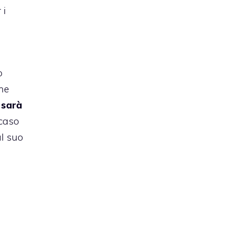
 i
o
he
 sarà
 caso
al suo