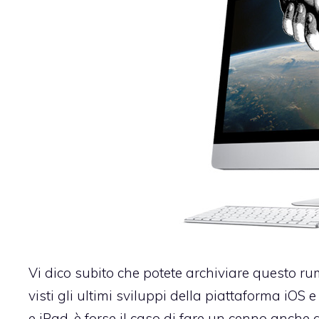
Vi dico subito che potete archiviare questo r
visti gli ultimi sviluppi della piattaforma iOS
e iPad, è forse il caso di fare un cenno anche 