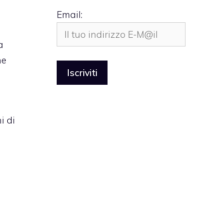
Email:
a
he
i di