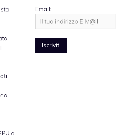
Email:
esta
ato
l
ati
do.
 GPU a