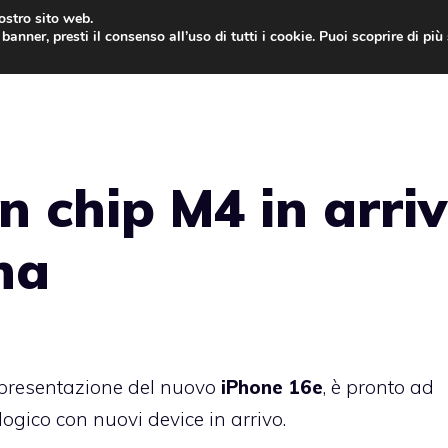
nostro sito web.
banner, presti il consenso all’uso di tutti i cookie. Puoi scoprire di pi
ONE
MAC
IPAD
IOS 9
APPLE WATCH
MAC
 chip M4 in arri
na
 presentazione del nuovo
iPhone 16e
, è pronto ad
logico con nuovi device in arrivo.