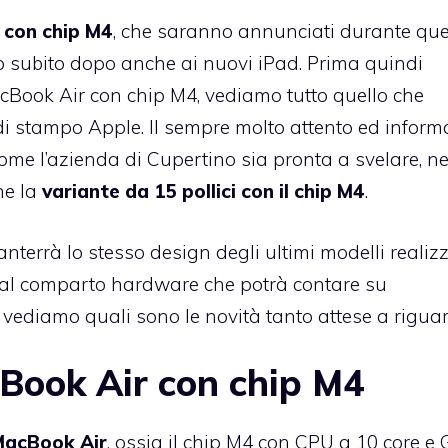
 con chip M4
, che saranno annunciati durante qu
o subito dopo anche ai nuovi iPad. Prima quindi
acBook Air con chip M4, vediamo tutto quello che
di stampo Apple. Il sempre molto attento ed inform
me l’azienda di Cupertino sia pronta a svelare, ne
he la
variante da 15 pollici con il chip M4
.
errà lo stesso design degli ultimi modelli realizz
 dal comparto hardware che potrà contare su
vediamo quali sono le novità tanto attese a riguar
cBook Air con chip M4
MacBook Air
, ossia il chip M4 con CPU a 10 core e