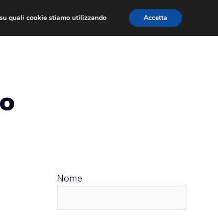
ù su quali cookie stiamo utilizzando
Accetta
 APPS
RECENSIONI
APPROFONDIMENTO
vo
Nome