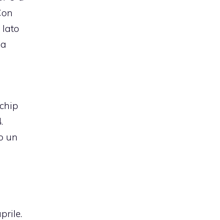
Con
 lato
ga
chip
.
o un
prile.