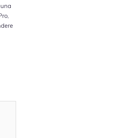
e una
Pro,
ndere