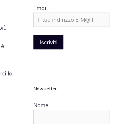
Email:
più
 è
ci la
Newsletter
Nome