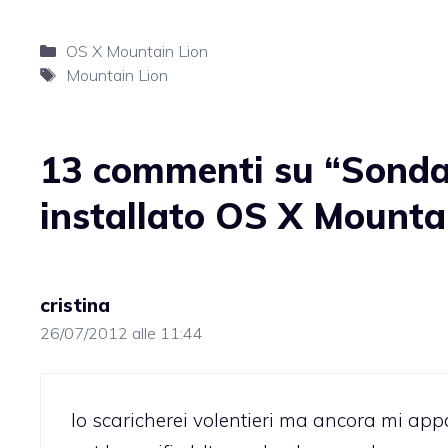
Categorie
OS X Mountain Lion
Tag
Mountain Lion
13 commenti su “Sondag
installato OS X Mounta
cristina
26/07/2012 alle 11:44
lo scaricherei volentieri ma ancora mi appa