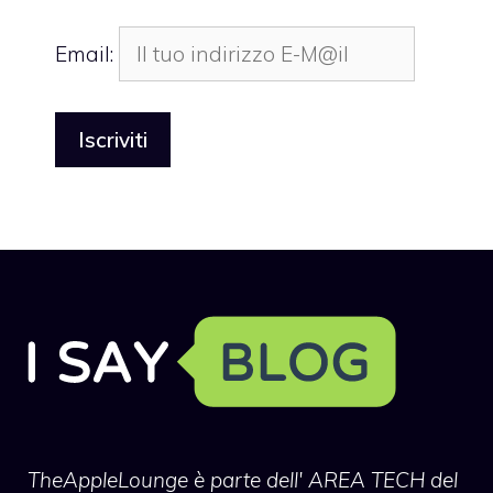
Email:
TheAppleLounge
è parte dell' AREA TECH del