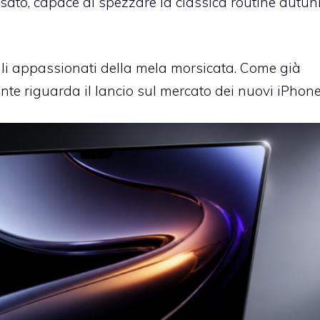
ssato, capace di spezzare la classica routine autu
 gli appassionati della mela morsicata. Come già
nte riguarda il lancio sul mercato dei nuovi iPhone