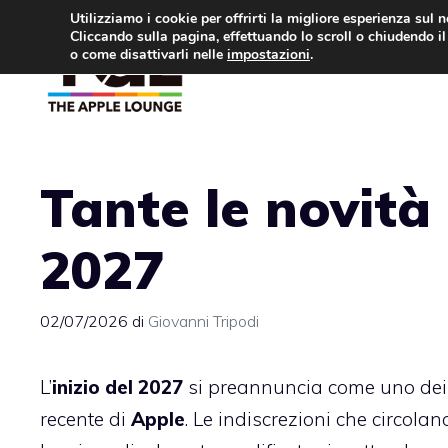
Vai
Utilizziamo i cookie per offrirti la migliore esperienza sul 
Cliccando sulla pagina, effettuando lo scroll o chiudendo il 
al
o come disattivarli nelle
impostazioni
.
APPLE NEWS
IPH
contenuto
Tante le novità 
2027
02/07/2026
di
Giovanni Tripodi
L’
inizio del 2027
si preannuncia come uno dei p
recente di
Apple
. Le indiscrezioni che circolan