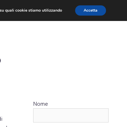
ù su quali cookie stiamo utilizzando
Accetta
 APPS
RECENSIONI
APPROFONDIMENTO
o
Nome
di