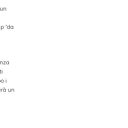
 un
ip “da
enza
ti
o i
erà un