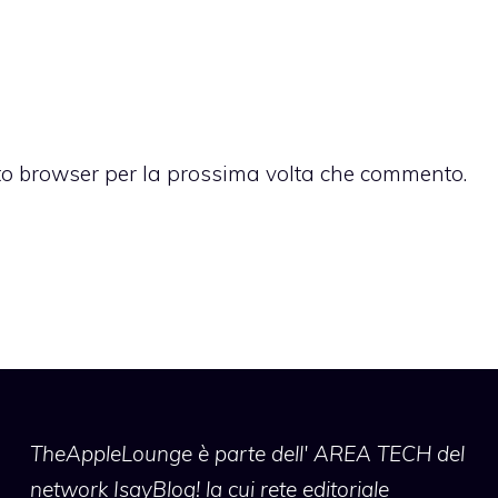
sto browser per la prossima volta che commento.
TheAppleLounge
è parte dell' AREA TECH del
network IsayBlog! la cui rete editoriale