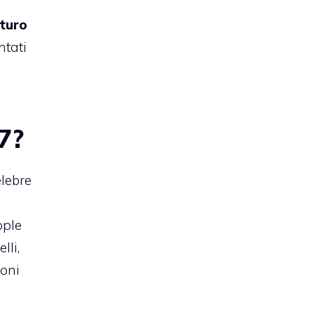
uturo
ntati
27?
lebre
pple
lli,
ioni