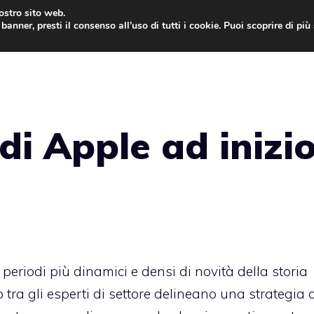
nostro sito web.
banner, presti il consenso all’uso di tutti i cookie. Puoi scoprire di pi
ONE
MAC
IPAD
IOS 9
APPLE WATCH
MAC
di Apple ad inizi
eriodi più dinamici e densi di novità della storia
o tra gli esperti di settore delineano una strategia 