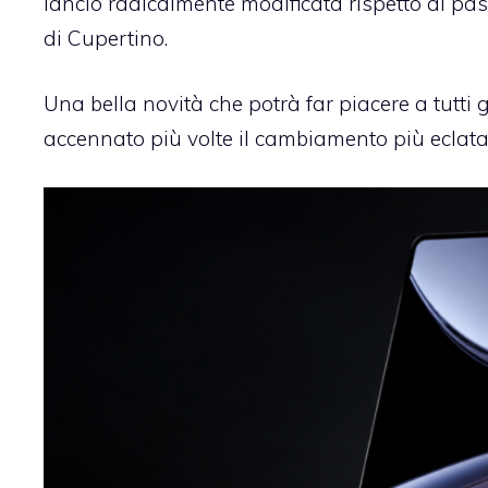
lancio radicalmente modificata rispetto al pa
di Cupertino.
Una bella novità che potrà far piacere a tutti
accennato più volte il cambiamento più eclata