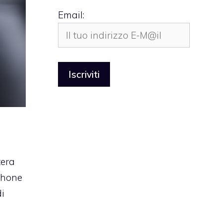
Email:
tera
Phone
di