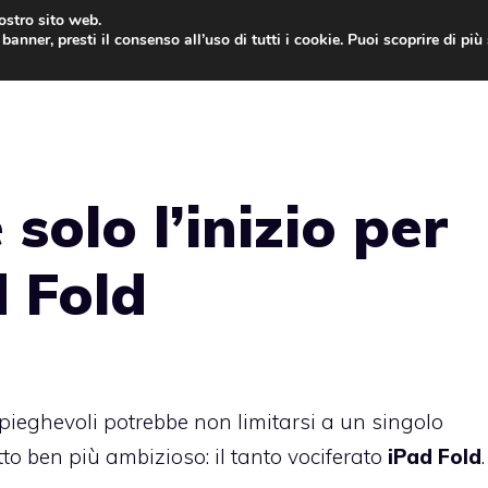
nostro sito web.
banner, presti il consenso all’uso di tutti i cookie. Puoi scoprire di pi
ONE
MAC
IPAD
IOS 9
APPLE WATCH
MAC
 solo l’inizio per
d Fold
 pieghevoli potrebbe non limitarsi a un singolo
o ben più ambizioso: il tanto vociferato
iPad Fold
.