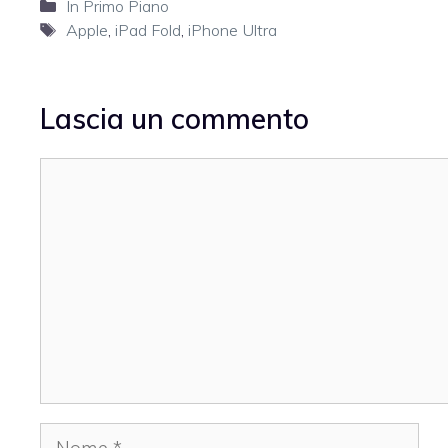
Categorie
In Primo Piano
Tag
Apple
,
iPad Fold
,
iPhone Ultra
Lascia un commento
Commento
Nome