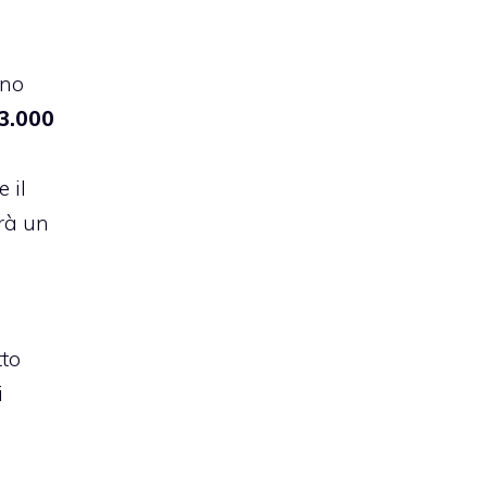
ano
3.000
 il
arà un
tto
i