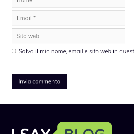
Email
Sito
web
Salva il mio nome, email e sito web in que