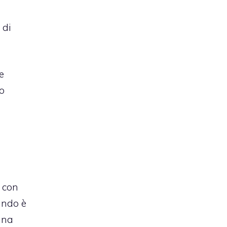
 di
e
io
o con
ando è
 una