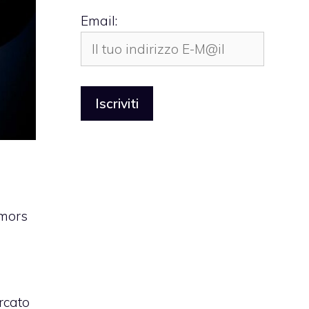
Email:
umors
rcato