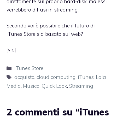
direttamente sul proprio hard-disk, ma essi
verrebbero diffusi in streaming.
Secondo voi è possibile che il futuro di
iTunes Store sia basato sul web?
[
via
]
Categorie
iTunes Store
Tag
acquisto
,
cloud computing
,
iTunes
,
Lala
Media
,
Musica
,
Quick Look
,
Streaming
2 commenti su “iTunes