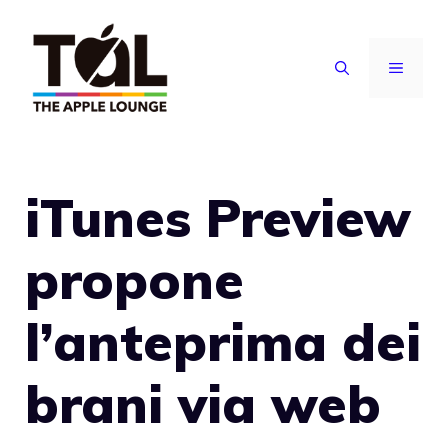
Vai
al
MENU
contenuto
iTunes Preview
propone
l’anteprima dei
brani via web