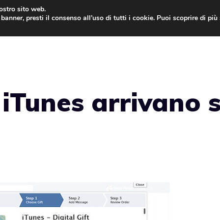
nostro sito web.
banner, presti il consenso all’uso di tutti i cookie. Puoi scoprire di pi
ONE
MAC
IPAD
IOS 9
APPLE WATCH
MAC
 iTunes arrivano 