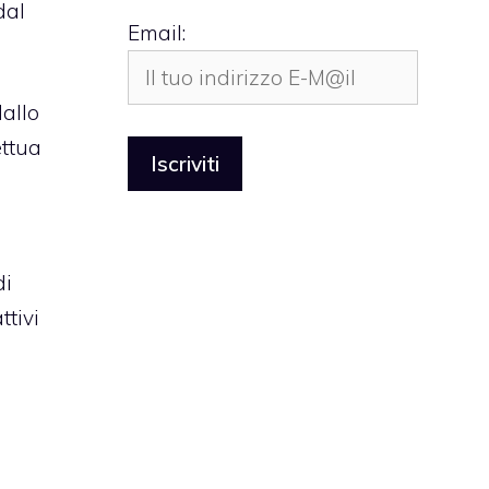
dal
Email:
dallo
ettua
di
ttivi