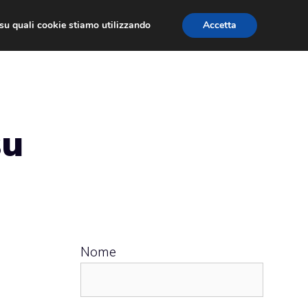
ù su quali cookie stiamo utilizzando
Accetta
 APPS
RECENSIONI
APPROFONDIMENTO
su
Nome