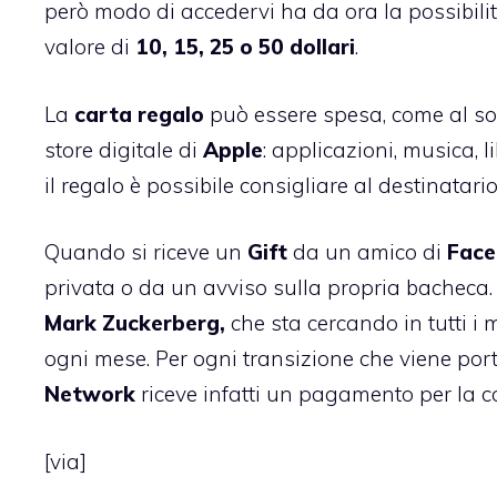
però modo di accedervi ha da ora la possibili
valore di
10, 15, 25 o 50 dollari
.
La
carta regalo
può essere spesa, come al sol
store digitale di
Apple
: applicazioni, musica, li
il regalo è possibile consigliare al destinatari
Quando si
riceve un
Gift
da un amico di
Fac
privata o da un avviso sulla propria bacheca. 
Mark
Zuckerberg,
che sta cercando in tutti i 
ogni mese. Per ogni transizione che viene por
Network
riceve infatti un pagamento per la 
[
via
]