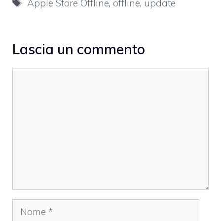
Tag
Apple Store Offline
,
offline
,
update
Lascia un commento
Commento
Nome